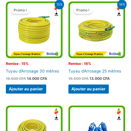
Le
Le
Le
Le
15%
16%
prix
prix
prix
prix
Promo !
Promo !
initial
actuel
initial
actuel
était :
est :
était :
est :
16.500 CFA.
14.000 CFA.
15.500 CFA.
13.000 CFA.
Remise : 15%
Remise : 16%
Tuyau d’Arrosage 30 mètres
Tuyau d’Arrosage 25 mètres
16.500
CFA
14.000
CFA
15.500
CFA
13.000
CFA
Ajouter au panier
Ajouter au panier