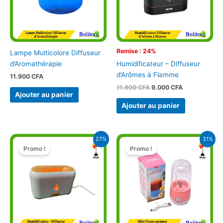
Remise : 24%
Lampe Multicolore Diffuseur
d’Aromathérapie
Humidificateur – Diffuseur
d’Arômes à Flamme
11.900
CFA
11.900
CFA
9.000
CFA
Ajouter au panier
Ajouter au panier
Le
Le
Le
Le
27%
31%
prix
prix
prix
prix
Promo !
Promo !
initial
actuel
initial
actuel
était :
est :
était :
est :
10.900 CFA.
8.000 CFA.
10.900 CFA.
7.500 CFA.