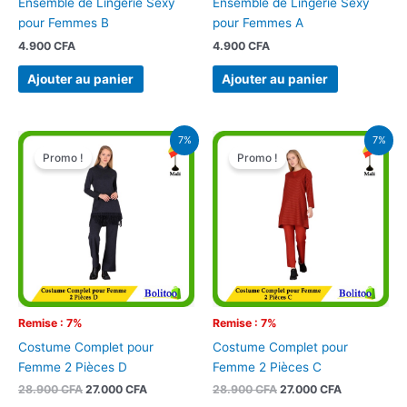
Ensemble de Lingerie Sexy
Ensemble de Lingerie Sexy
pour Femmes B
pour Femmes A
4.900
CFA
4.900
CFA
Ajouter au panier
Ajouter au panier
Le
Le
Le
Le
7%
7%
prix
prix
prix
prix
Promo !
Promo !
initial
actuel
initial
actuel
était :
est :
était :
est :
28.900 CFA.
27.000 CFA.
28.900 CFA.
27.000 CFA.
Remise : 7%
Remise : 7%
Costume Complet pour
Costume Complet pour
Femme 2 Pièces D
Femme 2 Pièces C
28.900
CFA
27.000
CFA
28.900
CFA
27.000
CFA