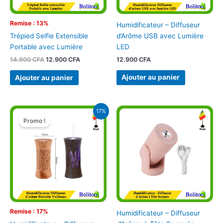
Remise : 13%
Humidificateur – Diffuseur
d’Arôme USB avec Lumière
Trépied Selfie Extensible
LED
Portable avec Lumière
12.900
CFA
14.900
CFA
12.900
CFA
Ajouter au panier
Ajouter au panier
Le
Le
17%
prix
prix
Promo !
initial
actuel
était :
est :
11.900 CFA.
9.900 CFA.
Remise : 17%
Humidificateur – Diffuseur