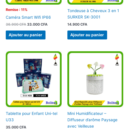
Remise : 11%
Tondeuse à Cheveux 3 en 1
SURKER SK-3001
Caméra Smart Wifi IP66
14.900
CFA
36.900
CFA
33.000
CFA
Ajouter au panier
Ajouter au panier
Tablette pour Enfant Uni-tel
Mini Humidificateur –
U33
Diffuseur d’arôme Paysage
avec Veilleuse
35.000
CFA