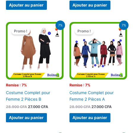
Ajouter au panier
Ajouter au panier
Le
Le
Le
Le
7%
7%
prix
prix
prix
prix
Promo !
Promo !
initial
actuel
initial
actuel
était :
est :
était :
est :
28.900 CFA.
27.000 CFA.
28.900 CFA.
27.000 CFA.
Remise : 7%
Remise : 7%
Costume Complet pour
Costume Complet pour
Femme 2 Pièces B
Femme 2 Pièces A
28.900
CFA
27.000
CFA
28.900
CFA
27.000
CFA
Ajouter au panier
Ajouter au panier