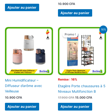
10.900
CFA
Ajouter au panier
Ajouter au panier
Le
Le
16%
prix
prix
Promo !
initial
actuel
était :
est :
17.900 CFA.
15.000 CFA.
Remise : 16%
Mini Humidificateur –
Diffuseur d’arôme avec
Etagère Porte chaussures à 5
Veilleuse
Niveaux Multifonction B
10.900
CFA
17.900
CFA
15.000
CFA
Ajouter au panier
Ajouter au panier