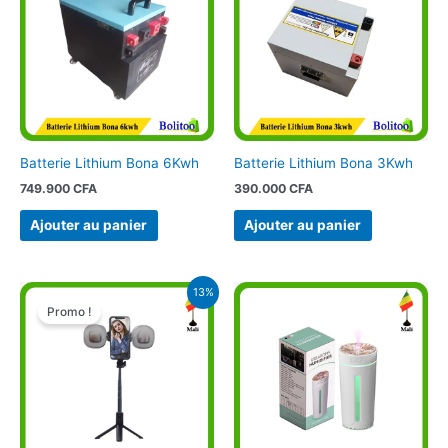
Batterie Lithium Bona 6Kwh
Batterie Lithium Bona 3Kwh
749.900
CFA
390.000
CFA
Ajouter au panier
Ajouter au panier
Le
Le
13%
prix
prix
Promo !
initial
actuel
était :
est :
14.900 CFA.
12.900 CFA.