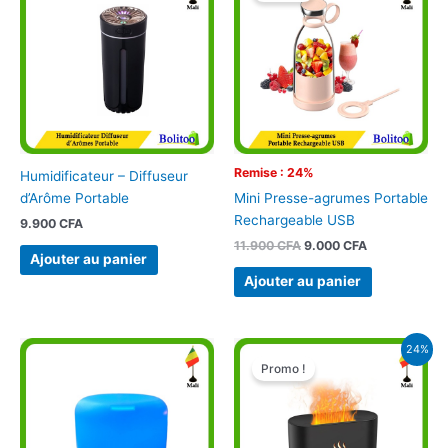
était :
est :
11.900 CFA.
9.000 CFA.
Remise : 24%
Humidificateur – Diffuseur
d’Arôme Portable
Mini Presse-agrumes Portable
Rechargeable USB
9.900
CFA
11.900
CFA
9.000
CFA
Ajouter au panier
Ajouter au panier
Le
Le
24%
prix
prix
Promo !
initial
actuel
était :
est :
11.900 CFA.
9.000 CFA.