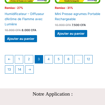
Remise : 27%
Remise : 31%
Humidificateur – Diffuseur
Mini Presse-agrumes Portable
d’Arôme de Flamme avec
Rechargeable
Lumière
10.900
CFA
7.500
CFA
10.900
CFA
8.000
CFA
Ajouter au panier
Ajouter au panier
←
1
2
3
4
5
6
…
12
13
14
→
Notre Application :