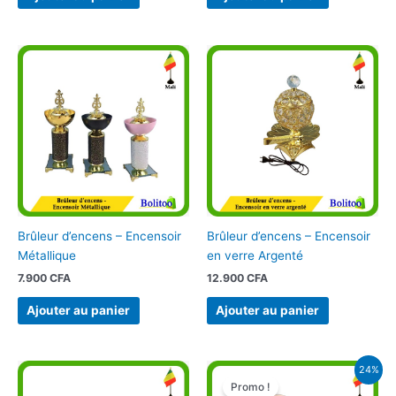
Brûleur d’encens – Encensoir
Brûleur d’encens – Encensoir
Métallique
en verre Argenté
7.900
CFA
12.900
CFA
Ajouter au panier
Ajouter au panier
Le
Le
24%
prix
prix
Promo !
initial
actuel