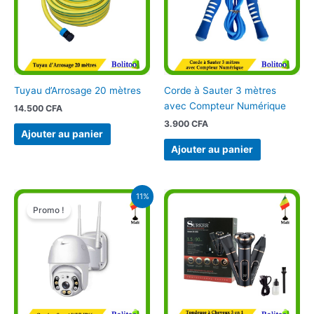
Tuyau d’Arrosage 20 mètres
Corde à Sauter 3 mètres
avec Compteur Numérique
14.500
CFA
3.900
CFA
Ajouter au panier
Ajouter au panier
Le
Le
11%
prix
prix
Promo !
initial
actuel
était :
est :
36.900 CFA.
33.000 CFA.