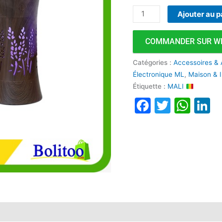
Ajouter au p
COMMANDER SUR W
Catégories :
Accessoires &
Électronique ML
,
Maison & I
Étiquette :
MALI
Faceboo
Twitte
Wha
L