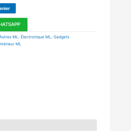
anier
HATSAPP
 Autres ML
,
Électronique ML
,
Gadgets
ntérieur ML
k
r
tsApp
inkedIn