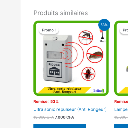
Produits similaires
Le
Le
53%
prix
prix
Promo !
Promo !
Pr
Pr
initial
actuel
était :
est :
15.000 CFA.
7.000 CFA.
Remise : 53%
Remise
Ultra sonic repulseur (Anti Rongeur)
Lampe 
15.000
CFA
7.000
CFA
15.000