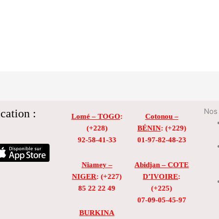
cation :
Nos 
Lomé – TOGO
:
Cotonou –
(+228)
BÉNIN
: (+229)
92-58-41-33
01-97-82-48-23
Niamey –
Abidjan – COTE
NIGER
: (+227)
D’IVOIRE
:
85 22 22 49
(+225)
07-09-05-45-97
BURKINA