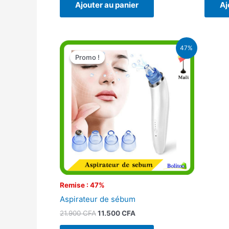
Ajouter au panier
Aj
Le
Le
47%
prix
prix
Promo !
Promo !
initial
actuel
était :
est :
21.900 CFA.
11.500 CFA.
Remise : 47%
Aspirateur de sébum
21.900
CFA
11.500
CFA