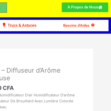
À Propos de Nous
Trucs & Astuces
Besoins d’Aides
Le
prix
 – Diffuseur d’Arôme
actuel
euse
:
est :
0 CFA.
9.900 CFA.
0
CFA
Humidificateur D’air Humidificateur D’arôme
sateur De Brouillard Avec Lumière Colorée
eau.