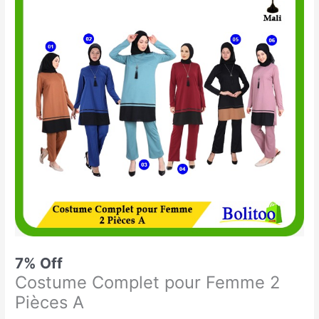
était :
est :
Complet
28.900 CFA.
27.000 CFA.
pour
Femme
2
Pièces
A
7% Off
Costume Complet pour Femme 2
Pièces A