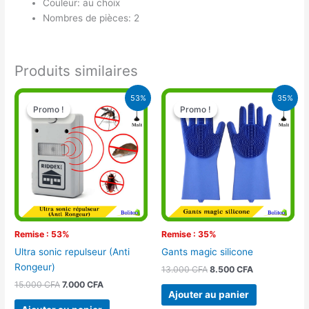
Couleur: au choix
Nombres de pièces: 2
Produits similaires
Le
Le
Le
Le
53%
35%
prix
prix
prix
prix
Promo !
Promo !
Promo !
Promo !
initial
actuel
initial
actuel
était :
est :
était :
est :
15.000 CFA.
7.000 CFA.
13.000 CFA.
8.500 CFA.
Remise : 53%
Remise : 35%
Ultra sonic repulseur (Anti
Gants magic silicone
Rongeur)
13.000
CFA
8.500
CFA
15.000
CFA
7.000
CFA
Ajouter au panier