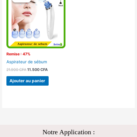
initial
actuel
était :
est :
21.900 CFA.
11.500 CFA.
Remise : 47%
Aspirateur de sébum
21.900
CFA
11.500
CFA
Ajouter au panier
Notre Application :