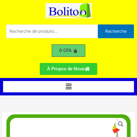
Lingerie
Aller
Sexy
au
pour
contenu
Femmes
A
Recherche
Recherche
pour :
0
CFA
À Propos de Nous
Menu
quantité
de
Ensemble