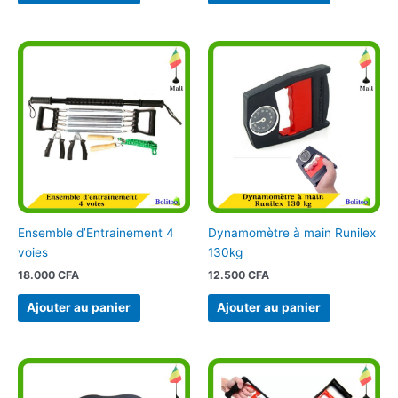
Ensemble d’Entrainement 4
Dynamomètre à main Runilex
voies
130kg
18.000
CFA
12.500
CFA
Ajouter au panier
Ajouter au panier