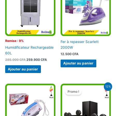
285.000 CFA.
259.900 CFA.
Remise : 9%
Fer à repasser Scarlett
2000W
Humidificateur Rechargeable
60L
12.500
CFA
285.000
CFA
259.900
CFA
Ajouter au panier
Ajouter au panier
Le
Le
12%
prix
prix
Promo !
initial
actuel
était :
est :
85.000 CFA.
75.000 CFA