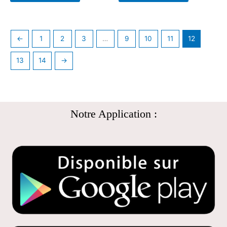
←
1
2
3
…
9
10
11
12
13
14
→
Notre Application :