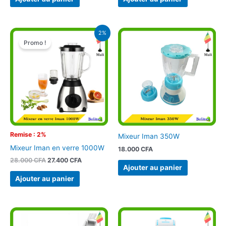
Le
Le
2%
prix
prix
Promo !
initial
actuel
était :
est :
28.000 CFA.
27.400 CFA.
Remise : 2%
Mixeur Iman 350W
Mixeur Iman en verre 1000W
18.000
CFA
28.000
CFA
27.400
CFA
Ajouter au panier
Ajouter au panier