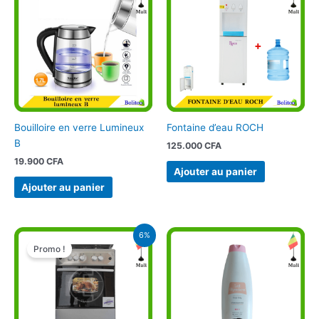
Bouilloire en verre Lumineux
Fontaine d’eau ROCH
B
125.000
CFA
19.900
CFA
Ajouter au panier
Ajouter au panier
Le
Le
6%
prix
prix
Promo !
initial
actuel
était :
est :
125.000 CFA.
118.000 CFA.