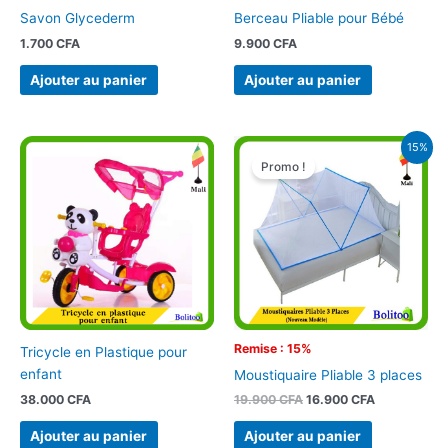
Savon Glycederm
Berceau Pliable pour Bébé
1.700
CFA
9.900
CFA
Ajouter au panier
Ajouter au panier
Le
Le
15%
prix
prix
Promo !
initial
actuel
était :
est :
19.900 CFA.
16.900 CFA.
Remise : 15%
Tricycle en Plastique pour
enfant
Moustiquaire Pliable 3 places
38.000
CFA
19.900
CFA
16.900
CFA
Ajouter au panier
Ajouter au panier