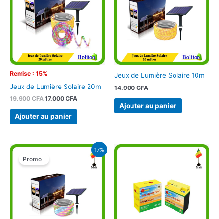
19.900 CFA.
17.000 CFA.
Remise : 15%
Jeux de Lumière Solaire 10m
Jeux de Lumière Solaire 20m
14.900
CFA
19.900
CFA
17.000
CFA
Ajouter au panier
Ajouter au panier
Le
Le
17%
prix
prix
Promo !
initial
actuel
était :
est :
10.900 CFA.
9.000 CFA.