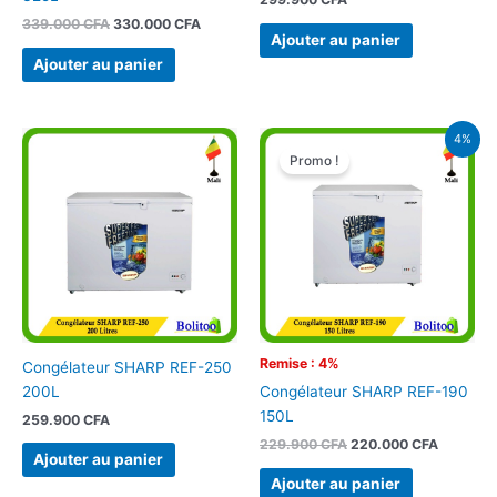
339.000
CFA
330.000
CFA
Ajouter au panier
Ajouter au panier
Le
Le
4%
prix
prix
Promo !
initial
actuel
était :
est :
229.900 CFA.
220.000
Remise : 4%
Congélateur SHARP REF-250
200L
Congélateur SHARP REF-190
150L
259.900
CFA
229.900
CFA
220.000
CFA
Ajouter au panier
Ajouter au panier