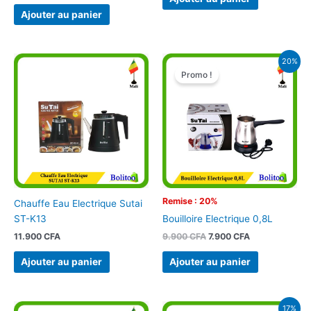
Ajouter au panier
Le
Le
20%
prix
prix
Promo !
initial
actuel
était :
est :
9.900 CFA.
7.900 CFA.
Remise : 20%
Chauffe Eau Electrique Sutai
ST-K13
Bouilloire Electrique 0,8L
11.900
CFA
9.900
CFA
7.900
CFA
Ajouter au panier
Ajouter au panier
Le
Le
17%