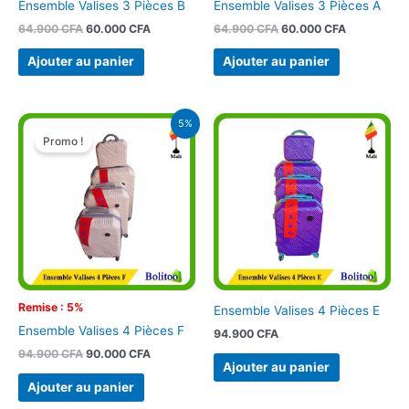
Ensemble Valises 3 Pièces B
Ensemble Valises 3 Pièces A
64.900
CFA
60.000
CFA
64.900
CFA
60.000
CFA
Ajouter au panier
Ajouter au panier
Le
Le
5%
prix
prix
Promo !
initial
actuel
était :
est :
94.900 CFA.
90.000 CFA.
Remise : 5%
Ensemble Valises 4 Pièces E
Ensemble Valises 4 Pièces F
94.900
CFA
94.900
CFA
90.000
CFA
Ajouter au panier
Ajouter au panier