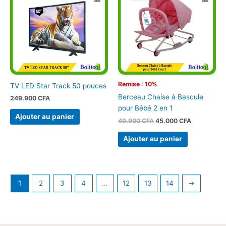
était :
est :
49.900 CFA.
45.000 CFA
Remise : 10%
TV LED Star Track 50 pouces
Berceau Chaise à Bascule
249.900
CFA
pour Bébé 2 en 1
Ajouter au panier
49.900
CFA
45.000
CFA
Ajouter au panier
1
2
3
4
…
12
13
14
→