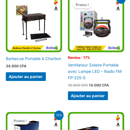
prix
prix
Promo !
initial
actuel
était :
est :
16.900 CFA.
14.000 CFA.
Remise : 17%
Barbecue Portable à Charbon
Ventilateur Solaire Portable
34.900
CFA
avec Lampe LED – Radio FM
Ajouter au panier
FP-225-S
16.900
CFA
14.000
CFA
Ajouter au panier
Le
Le
15%
prix
prix
Promo !
initial
actuel
était :
est :