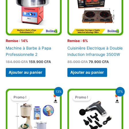
Remise : 14%
Remise : 6%
Machine à Barbe à Papa
Cuisinière Electrique à Double
Professionnelle 2
Induction Infrarouge 3500W
184.900
CFA
159.900
CFA
85.000
CFA
79.900
CFA
Ajouter au panier
Ajouter au panier
Le
Le
Le
Le
13%
17%
prix
prix
prix
prix
Promo !
Promo !
initial
actuel
initial
actuel
était :
est :
était :
est :
75.000 CFA.
65.000 CFA.
16.900 CFA.
14.000 CFA.