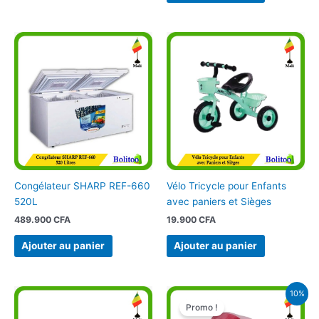
Congélateur SHARP REF-660
Vélo Tricycle pour Enfants
520L
avec paniers et Sièges
489.900
CFA
19.900
CFA
Ajouter au panier
Ajouter au panier
Le
Le
10%
prix
prix
Promo !
initial
actuel