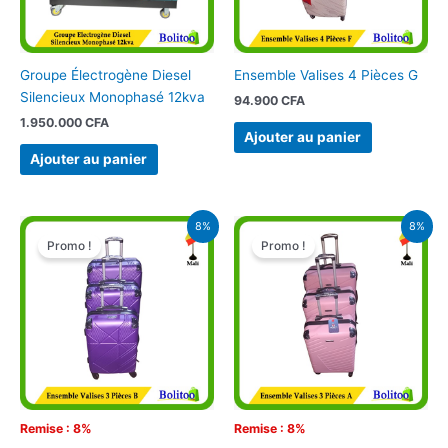
Groupe Électrogène Diesel
Ensemble Valises 4 Pièces G
Silencieux Monophasé 12kva
94.900
CFA
1.950.000
CFA
Ajouter au panier
Ajouter au panier
Le
Le
Le
Le
8%
8%
prix
prix
prix
prix
Promo !
Promo !
initial
actuel
initial
actuel
était :
est :
était :
est :
64.900 CFA.
60.000 CFA.
64.900 CFA.
60.000 CFA
Remise : 8%
Remise : 8%