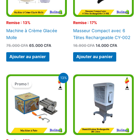
Remise : 13%
Remise : 17%
Machine à Crème Glacée
Masseur Compact avec 6
Molle
Têtes Rechargeable CY-002
75.000
CFA
65.000
CFA
16.900
CFA
14.000
CFA
Ajouter au panier
Ajouter au panier
Le
Le
13%
prix
prix
Promo !
initial
actuel
était :
est :
14.900 CFA.
13.000 CFA.