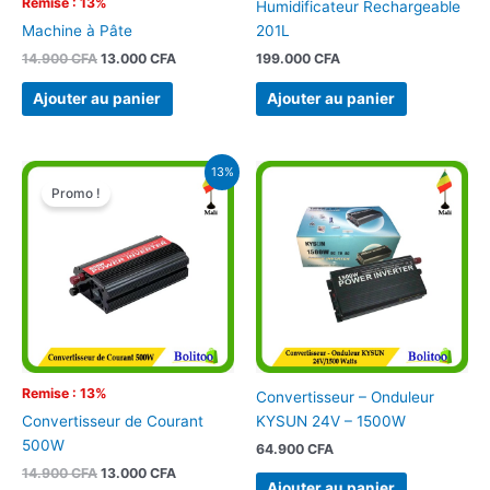
Remise : 13%
Humidificateur Rechargeable
201L
Machine à Pâte
199.000
CFA
14.900
CFA
13.000
CFA
Ajouter au panier
Ajouter au panier
Le
Le
13%
prix
prix
Promo !
initial
actuel
était :
est :
14.900 CFA.
13.000 CFA.
Remise : 13%
Convertisseur – Onduleur
KYSUN 24V – 1500W
Convertisseur de Courant
500W
64.900
CFA
14.900
CFA
13.000
CFA
Ajouter au panier