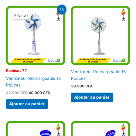
Le
Le
7%
prix
prix
Promo !
initial
actuel
était :
est :
42.900 CFA.
40.000 CFA.
Remise : 7%
Ventilateur Rechargeable 16
Pouces
Ventilateur Rechargeable 18
Pouces
39.900
CFA
42.900
CFA
40.000
CFA
Ajouter au panier
Ajouter au panier