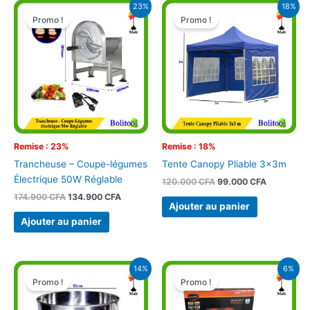
Le
Le
Le
Le
23%
18%
prix
prix
prix
prix
Promo !
Promo !
initial
actuel
initial
actuel
était :
est :
était :
est :
174.900 CFA.
134.900 CFA.
120.000 CFA.
99.000 CF
Remise : 23%
Remise : 18%
Trancheuse – Coupe-légumes
Tente Canopy Pliable 3x3m
Électrique 50W Réglable
120.000
CFA
99.000
CFA
174.900
CFA
134.900
CFA
Ajouter au panier
Ajouter au panier
Le
Le
Le
Le
14%
6%
prix
prix
prix
prix
Promo !
Promo !
initial
actuel
initial
actuel
était :
est :
était :
est :
184.900 CFA.
159.900 CFA.
85.000 CFA.
79.900 CFA