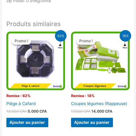
zip Poids: 0.95kg/unité
Produits similaires
Le
Le
Le
Le
62%
18%
prix
prix
prix
prix
Promo !
Promo !
Promo !
Promo !
initial
actuel
initial
actuel
était :
est :
était :
est :
13.000 CFA.
5.000 CFA.
17.000 CFA.
14.000 CFA.
Remise : 62%
Remise : 18%
Piège à Cafard
Coupes légumes (Rappeuse)
13.000
CFA
5.000
CFA
17.000
CFA
14.000
CFA
Ajouter au panier
Ajouter au panier