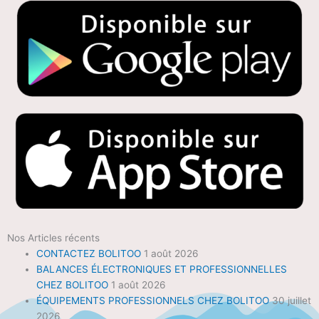
Nos Articles récents
CONTACTEZ BOLITOO
1 août 2026
BALANCES ÉLECTRONIQUES ET PROFESSIONNELLES
CHEZ BOLITOO
1 août 2026
ÉQUIPEMENTS PROFESSIONNELS CHEZ BOLITOO
30 juillet
2026