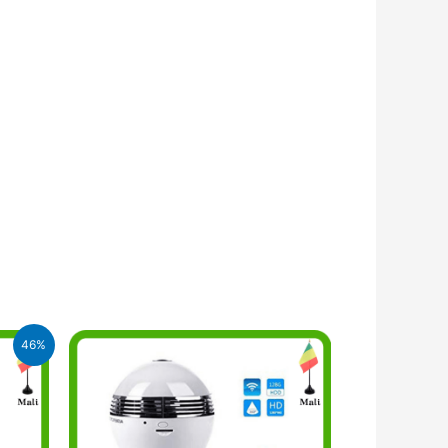
46%
FA.