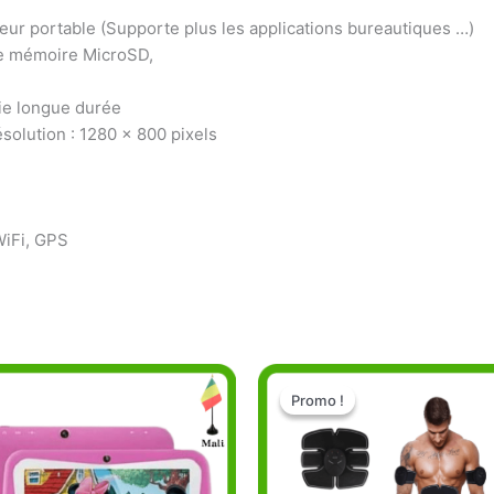
teur portable (Supporte plus les applications bureautiques …)
e mémoire MicroSD,
ie longue durée
ésolution : 1280 x 800 pixels
WiFi, GPS
Le
Le
prix
prix
Promo !
Promo !
initial
actuel
était :
est :
28.000 CFA.
15.000 C