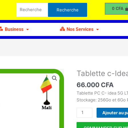
c-
Recherche
0
CFA
Recherche
Idea
pour :
Smart
5G
Business
Nos Services
Pc
Tablette c-Id
quantité
de
66.000
CFA
Tablette
c-
Tablette PC C- idea 5G 
Idea
Stockage: 256Go et 6Go
Smart
Ajouter au p
5G
Pc