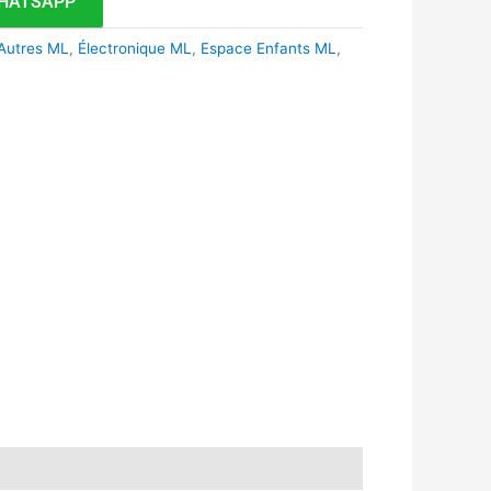
HATSAPP
 Autres ML
,
Électronique ML
,
Espace Enfants ML
,
k
r
tsApp
inkedIn