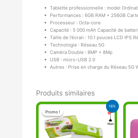
Tablette professionnelle : model Ordina
Performances : 6GB RAM + 256GB Cart
Processeur : Octa-core
Capacité : 5 000 mAh Capacité de batter
Taille de l’écran : 10.1 pouces LCD IPS R
Technologie : Réseau 5G
Caméra Double : 8MP + 8Mp
USB : micro-USB 2.0
Autres : Prise en charge du Réseau 5G 
Produits similaires
Le
Le
18%
prix
prix
Promo !
Promo !
initial
actuel
était :
est :
17.000 CFA.
14.000 CFA.