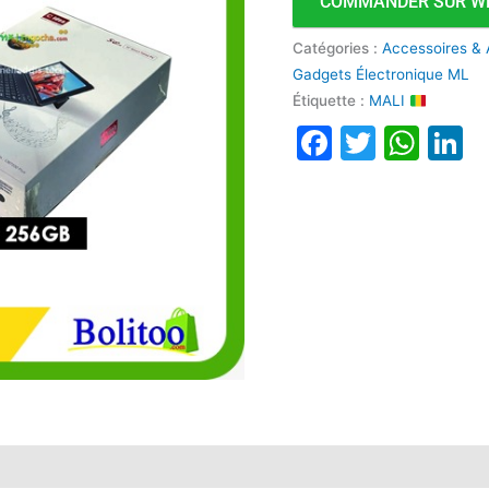
COMMANDER SUR W
Catégories :
Accessoires &
Gadgets Électronique ML
Étiquette :
MALI
Faceboo
Twitte
Wha
L