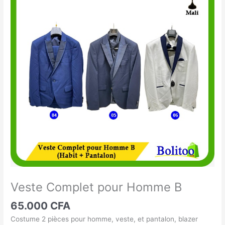
Complet
pour
Homme
B
Veste Complet pour Homme B
65.000
CFA
Costume 2 pièces pour homme, veste, et pantalon, blazer