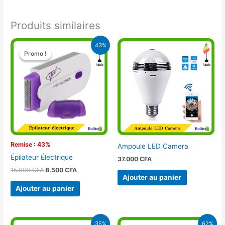
Produits similaires
Le
Le
43%
prix
prix
Promo !
Promo !
initial
actuel
était :
est :
15.000 CFA.
8.500 CFA.
Remise : 43%
Ampoule LED Camera
Épilateur Électrique
37.000
CFA
15.000
CFA
8.500
CFA
Ajouter au panier
Ajouter au panier
Le
Le
Le
Le
35%
62%