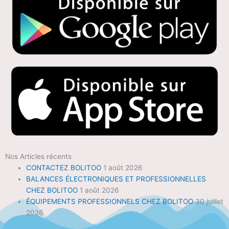
Nos Articles récents
CONTACTEZ BOLITOO
1 août 2026
BALANCES ÉLECTRONIQUES ET PROFESSIONNELLES
CHEZ BOLITOO
1 août 2026
ÉQUIPEMENTS PROFESSIONNELS CHEZ BOLITOO
30 juillet
2026