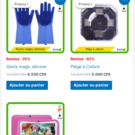
prix
prix
prix
prix
Promo !
Promo !
Promo !
Promo !
initial
actuel
initial
actuel
était :
est :
était :
est :
13.000 CFA.
8.500 CFA.
13.000 CFA.
5.000 CFA.
Remise : 35%
Remise : 62%
Gants magic silicone
Piège à Cafard
13.000
CFA
8.500
CFA
13.000
CFA
5.000
CFA
Ajouter au panier
Ajouter au panier