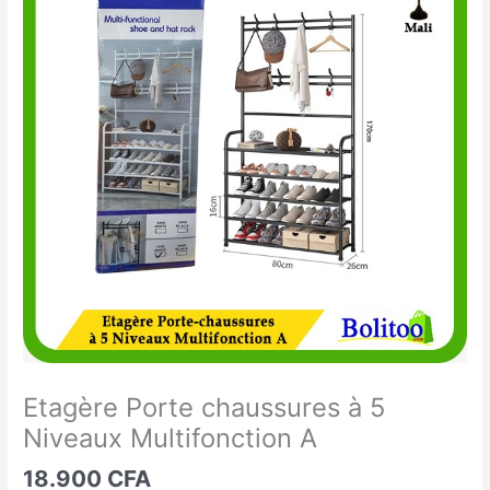
Porte
chaussures
à
5
Niveaux
Multifonction
A
Etagère Porte chaussures à 5
Niveaux Multifonction A
18.900
CFA