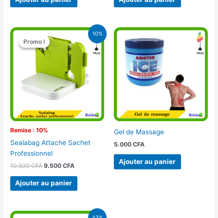
Le
Le
10%
prix
prix
Promo !
Promo !
initial
actuel
était :
est :
10.500 CFA.
9.500 CFA.
Remise : 10%
Gel de Massage
Sealabag Attache Sachet
5.000
CFA
Professionnel
Ajouter au panier
10.500
CFA
9.500
CFA
Ajouter au panier
Le
Le
43%