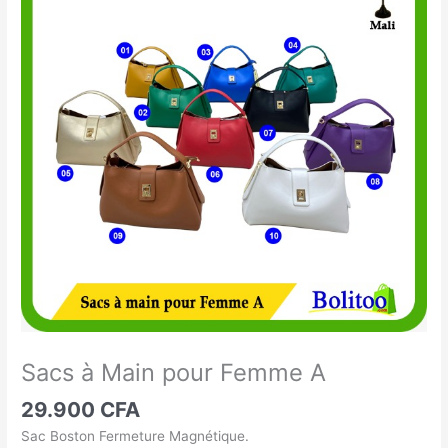
à
Main
pour
Femme
A
Sacs à Main pour Femme A
29.900
CFA
Sac Boston Fermeture Magnétique.