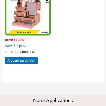
était :
est :
9.950 CFA.
7.000 CFA.
Remise : 30%
Boite à bijoux
9.950
CFA
7.000
CFA
Ajouter au panier
Notre Application :