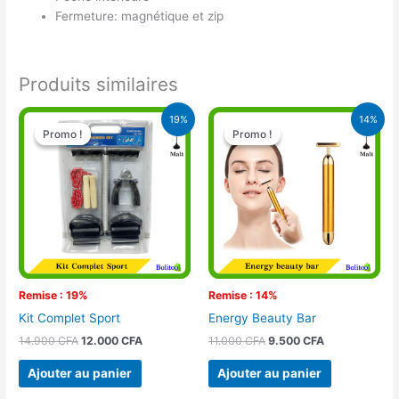
Fermeture: magnétique et zip
Produits similaires
Le
Le
Le
Le
19%
14%
prix
prix
prix
prix
Promo !
Promo !
Promo !
Promo !
initial
actuel
initial
actuel
était :
est :
était :
est :
14.900 CFA.
12.000 CFA.
11.000 CFA.
9.500 CFA.
Remise : 19%
Remise : 14%
Kit Complet Sport
Energy Beauty Bar
14.900
CFA
12.000
CFA
11.000
CFA
9.500
CFA
Ajouter au panier
Ajouter au panier