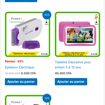
Le
Le
43%
prix
prix
Promo !
Promo !
initial
actuel
était :
est :
15.000 CFA.
8.500 CFA.
Remise : 43%
Tablette Éducative pour
enfant 5 à 15 ans
Épilateur Électrique
40.000
CFA
15.000
CFA
8.500
CFA
Ajouter au panier
Ajouter au panier
Le
Le
14%
prix
prix
Promo !
Promo !
initial
actuel