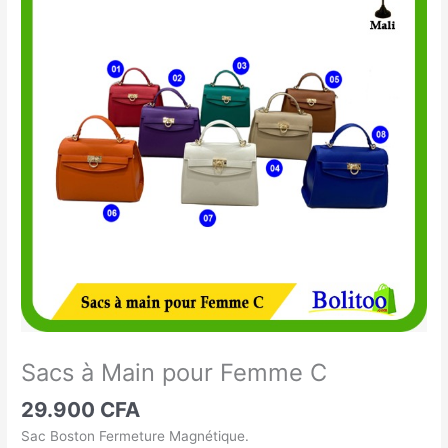
à
Main
pour
Femme
C
Sacs à Main pour Femme C
29.900
CFA
Sac Boston Fermeture Magnétique.