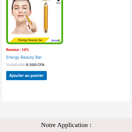
était :
est :
11.000 CFA.
9.500 CFA.
Remise : 14%
Energy Beauty Bar
11.000
CFA
9.500
CFA
Ajouter au panier
Notre Application :