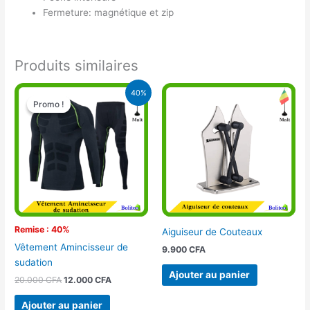
Fermeture: magnétique et zip
Produits similaires
Le
Le
40%
prix
prix
Promo !
Promo !
initial
actuel
était :
est :
20.000 CFA.
12.000 CFA.
Remise : 40%
Aiguiseur de Couteaux
Vêtement Amincisseur de
9.900
CFA
sudation
Ajouter au panier
20.000
CFA
12.000
CFA
Ajouter au panier