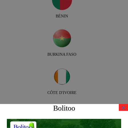
BÉNIN
BURKINA FASO
CÔTE D'IVOIRE
×
Bolitoo