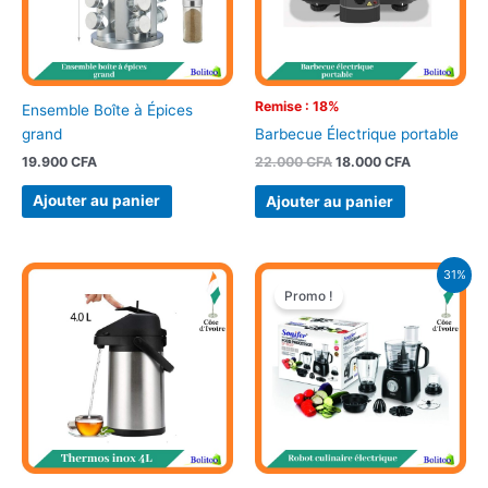
Remise : 18%
Ensemble Boîte à Épices
grand
Barbecue Électrique portable
19.900
CFA
22.000
CFA
18.000
CFA
Ajouter au panier
Ajouter au panier
Le
Le
31%
prix
prix
Promo !
initial
actuel
était :
est :
64.900 CFA.
45.000 CFA