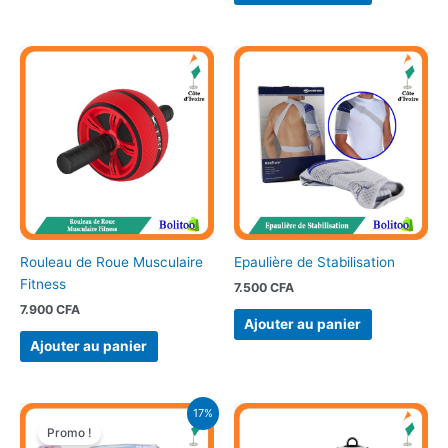
Rouleau de Roue Musculaire
Epaulière de Stabilisation
Fitness
7.500
CFA
7.900
CFA
Ajouter au panier
Ajouter au panier
Le
Le
17%
prix
prix
Promo !
initial
actuel