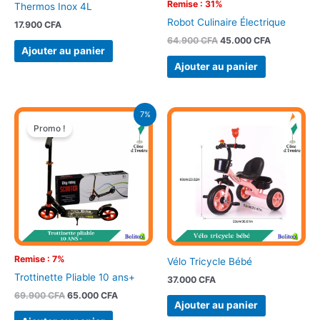
Remise : 31%
Thermos Inox 4L
Robot Culinaire Électrique
17.900
CFA
64.900
CFA
45.000
CFA
Ajouter au panier
Ajouter au panier
Le
Le
7%
prix
prix
Promo !
initial
actuel
était :
est :
69.900 CFA.
65.000 CFA.
Remise : 7%
Vélo Tricycle Bébé
Trottinette Pliable 10 ans+
37.000
CFA
69.900
CFA
65.000
CFA
Ajouter au panier