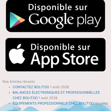
Nos Articles récents
CONTACTEZ BOLITOO
1 août 2026
BALANCES ÉLECTRONIQUES ET PROFESSIONNELLES
CHEZ BOLITOO
1 août 2026
ÉQUIPEMENTS PROFESSIONNELS CHEZ BOLITOO
30 juillet
2026