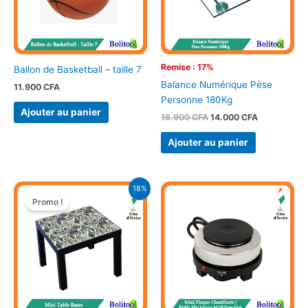
Remise : 17%
Ballon de Basketball – taille 7
Balance Numérique Pèse
11.900
CFA
Personne 180Kg
Ajouter au panier
16.900
CFA
14.000
CFA
Ajouter au panier
Le
Le
18%
prix
prix
Promo !
initial
actuel
était :
est :
4.900 CFA.
4.000 CFA.