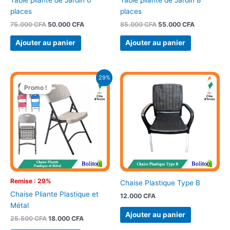
places
places
75.000
CFA
50.000
CFA
85.000
CFA
55.000
CFA
Ajouter au panier
Ajouter au panier
Le
Le
29%
prix
prix
Promo !
initial
actuel
était :
est :
25.500 CFA.
18.000 CFA.
Remise : 29%
Chaise Plastique Type B
Chaise Pliante Plastique et
12.000
CFA
Métal
Ajouter au panier
25.500
CFA
18.000
CFA