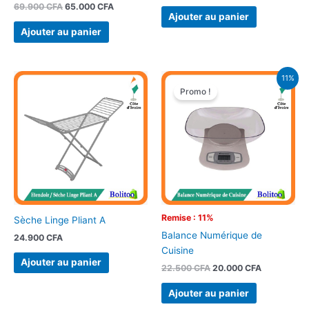
69.900
CFA
65.000
CFA
Ajouter au panier
Ajouter au panier
Le
Le
11%
prix
prix
Promo !
initial
actuel
était :
est :
22.500 CFA.
20.000 CFA
Remise : 11%
Sèche Linge Pliant A
Balance Numérique de
24.900
CFA
Cuisine
Ajouter au panier
22.500
CFA
20.000
CFA
Ajouter au panier