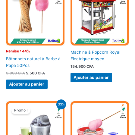
était :
est :
9.900 CFA.
5.500 CFA.
Remise : 44%
Machine à Popcorn Royal
Électrique moyen
Bâtonnets naturel à Barbe à
Papa 50Pcs
154.900
CFA
9.900
CFA
5.500
CFA
Ajouter au panier
Ajouter au panier
Le
Le
33%
prix
prix
Promo !
initial
actuel
était :
est :
44.900 CFA.
29.900 CFA.