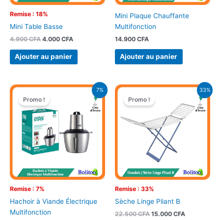
Remise : 18%
Mini Plaque Chauffante
Multifonction
Mini Table Basse
14.900
CFA
4.900
CFA
4.000
CFA
Ajouter au panier
Ajouter au panier
Le
Le
Le
Le
7%
33%
prix
prix
prix
prix
Promo !
Promo !
initial
actuel
initial
actuel
était :
est :
était :
est :
69.900 CFA.
65.000 CFA.
22.500 CFA.
15.000 CFA
Remise : 7%
Remise : 33%
Hachoir à Viande Électrique
Sèche Linge Pliant B
Multifonction
22.500
CFA
15.000
CFA