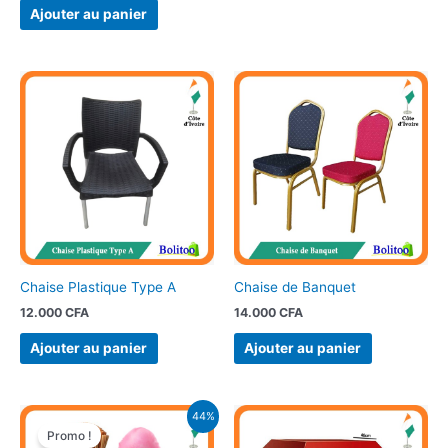
Ajouter au panier
Chaise Plastique Type A
Chaise de Banquet
12.000
CFA
14.000
CFA
Ajouter au panier
Ajouter au panier
Le
Le
44%
prix
prix
Promo !
initial
actuel