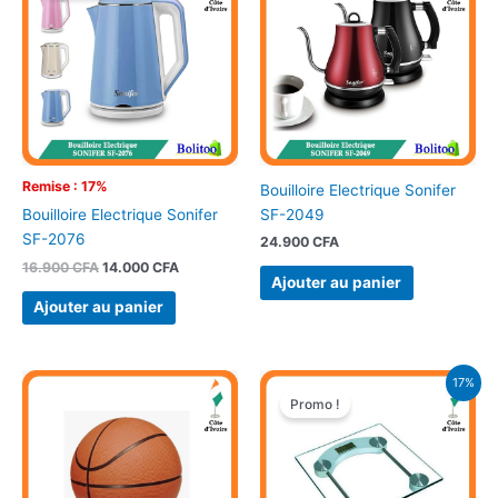
était :
est :
16.900 CFA.
14.000 CFA.
Remise : 17%
Bouilloire Electrique Sonifer
SF-2049
Bouilloire Electrique Sonifer
SF-2076
24.900
CFA
16.900
CFA
14.000
CFA
Ajouter au panier
Ajouter au panier
Le
Le
17%
prix
prix
Promo !
initial
actuel
était :
est :
16.900 CFA.
14.000 CFA.