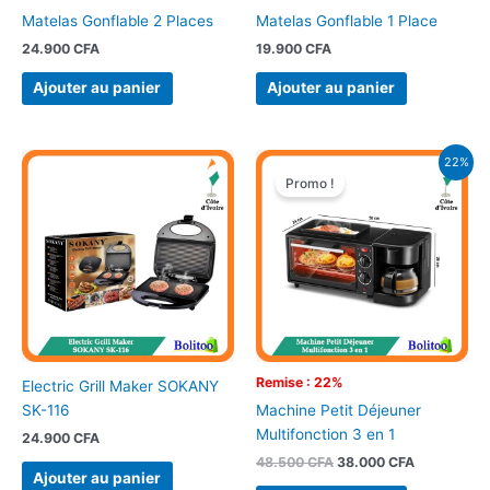
Matelas Gonflable 2 Places
Matelas Gonflable 1 Place
24.900
CFA
19.900
CFA
Ajouter au panier
Ajouter au panier
Le
Le
22%
prix
prix
Promo !
initial
actuel
était :
est :
48.500 CFA.
38.000 CFA
Remise : 22%
Electric Grill Maker SOKANY
SK-116
Machine Petit Déjeuner
Multifonction 3 en 1
24.900
CFA
48.500
CFA
38.000
CFA
Ajouter au panier