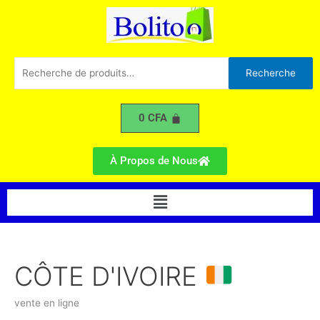
Trié
Aller
du
plus
au
récent
contenu
au
plus
ancien
Recherche
Recherche
pour :
0
CFA
À Propos de Nous
Menu
CÔTE D'IVOIRE
vente en ligne