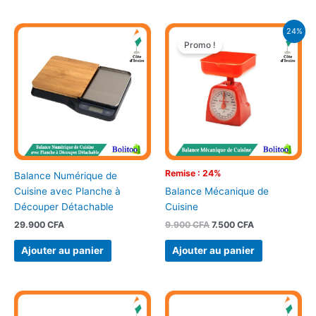
Le
Le
24%
prix
prix
Promo !
initial
actuel
était :
est :
9.900 CFA.
7.500 CFA.
Remise : 24%
Balance Numérique de
Cuisine avec Planche à
Balance Mécanique de
Découper Détachable
Cuisine
29.900
CFA
9.900
CFA
7.500
CFA
Ajouter au panier
Ajouter au panier