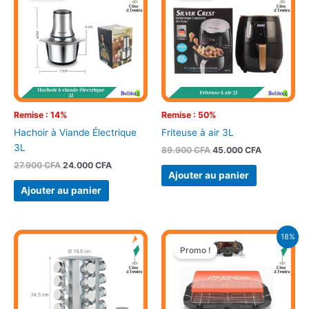
était :
est :
était :
est :
27.900 CFA.
24.000 CFA.
89.900 CFA.
45.000 CFA
Remise : 14%
Remise : 50%
Hachoir à Viande Électrique
Friteuse à air 3L
3L
89.900
CFA
45.000
CFA
27.900
CFA
24.000
CFA
Ajouter au panier
Ajouter au panier
Le
Le
18%
prix
prix
Promo !
initial
actuel
était :
est :
22.000 CFA.
18.000 CFA