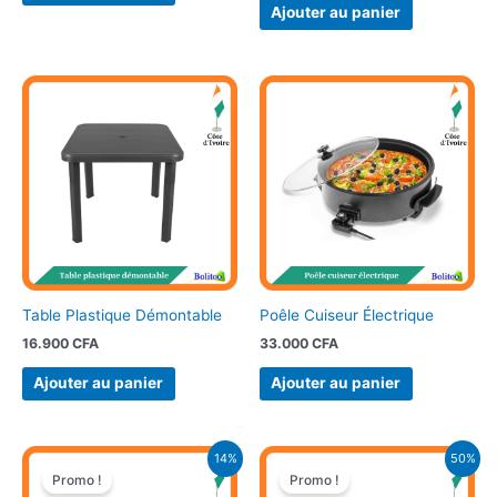
Ajouter au panier
Table Plastique Démontable
Poêle Cuiseur Électrique
16.900
CFA
33.000
CFA
Ajouter au panier
Ajouter au panier
Le
Le
Le
Le
14%
50%
prix
prix
prix
prix
Promo !
Promo !
initial
actuel
initial
actuel