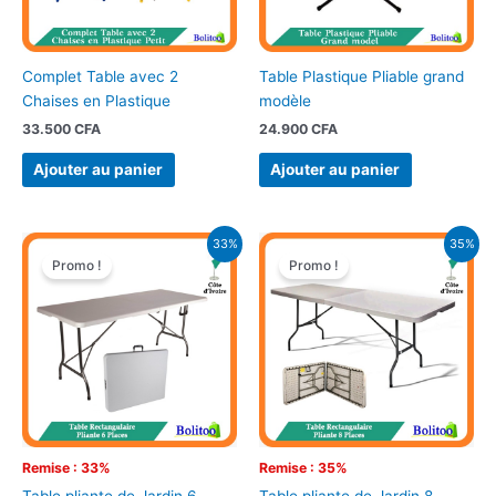
Complet Table avec 2
Table Plastique Pliable grand
Chaises en Plastique
modèle
33.500
CFA
24.900
CFA
Ajouter au panier
Ajouter au panier
Le
Le
Le
Le
33%
35%
prix
prix
prix
prix
Promo !
Promo !
initial
actuel
initial
actuel
était :
est :
était :
est :
75.000 CFA.
50.000 CFA.
85.000 CFA.
55.000 CFA
Remise : 33%
Remise : 35%
Table pliante de Jardin 6
Table pliante de Jardin 8