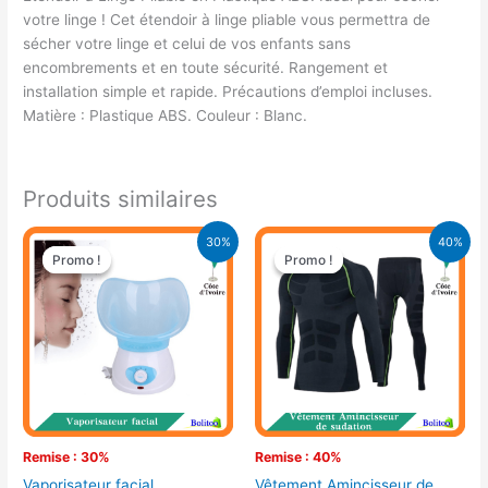
votre linge ! Cet étendoir à linge pliable vous permettra de
sécher votre linge et celui de vos enfants sans
encombrements et en toute sécurité. Rangement et
installation simple et rapide. Précautions d’emploi incluses.
Matière : Plastique ABS. Couleur : Blanc.
Produits similaires
Le
Le
Le
Le
30%
40%
prix
prix
prix
prix
Promo !
Promo !
Promo !
Promo !
initial
actuel
initial
actuel
était :
est :
était :
est :
14.900 CFA.
10.500 CFA.
21.000 CFA.
12.500 CFA.
Remise : 30%
Remise : 40%
Vaporisateur facial
Vêtement Amincisseur de