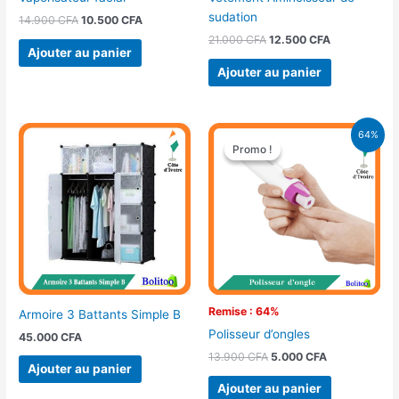
sudation
14.900
CFA
10.500
CFA
21.000
CFA
12.500
CFA
Ajouter au panier
Ajouter au panier
Le
Le
64%
prix
prix
Promo !
Promo !
initial
actuel
était :
est :
13.900 CFA.
5.000 CFA.
Remise : 64%
Armoire 3 Battants Simple B
Polisseur d’ongles
45.000
CFA
13.900
CFA
5.000
CFA
Ajouter au panier
Ajouter au panier