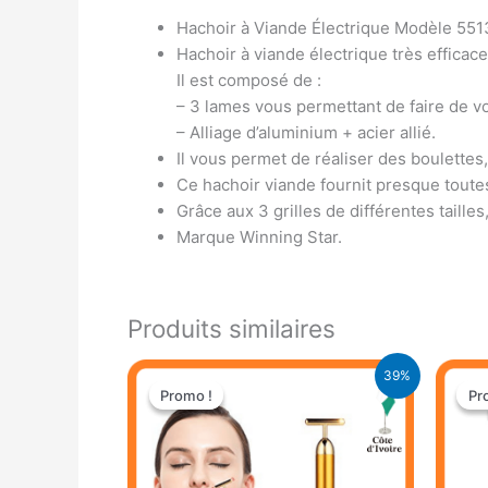
Hachoir à Viande Électrique Modèle 551
Hachoir à viande électrique très efficac
Il est composé de :
– 3 lames vous permettant de faire de vo
– Alliage d’aluminium + acier allié.
Il vous permet de réaliser des boulettes,
Ce hachoir viande fournit presque toutes
Grâce aux 3 grilles de différentes taille
Marque Winning Star.
Produits similaires
Le
Le
39%
prix
prix
Promo !
Promo !
Pr
Pr
initial
actuel
était :
est :
13.900 CFA.
8.500 CFA.