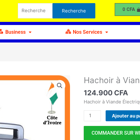
à
Recherche
0
CFA
Recherche
Viande
pour :
Électrique
Modèle
Business
Nos Services
5513
Hachoir à Via
quantité
de
124.900
CFA
Hachoir
à
Hachoir à Viande Électri
Viande
Ajouter au p
Électrique
Modèle
5513
COMMANDER SUR W