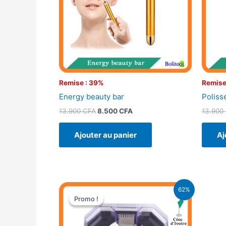
Remise : 39%
Remise
Energy beauty bar
Poliss
13.900
CFA
8.500
CFA
13.900
Ajouter au panier
Aj
Le
Le
62%
prix
prix
Promo !
Promo !
initial
actuel
était :
est :
13.000 CFA.
5.000 CFA.