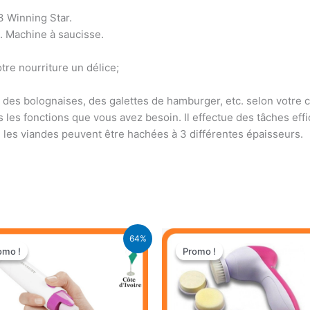
3 Winning Star.
e. Machine à saucisse.
tre nourriture un délice;
 des bolognaises, des galettes de hamburger, etc. selon votre co
 les fonctions que vous avez besoin. Il effectue des tâches effi
s, les viandes peuvent être hachées à 3 différentes épaisseurs.
Le
Le
Le
Le
64%
prix
prix
prix
prix
omo !
omo !
Promo !
Promo !
initial
actuel
initial
actuel
était :
est :
était :
est :
13.900 CFA.
5.000 CFA.
5.500 CFA.
4.000 CFA.