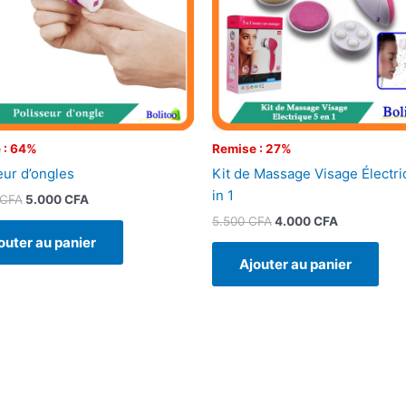
 : 64%
Remise : 27%
eur d’ongles
Kit de Massage Visage Électri
in 1
CFA
5.000
CFA
5.500
CFA
4.000
CFA
outer au panier
Ajouter au panier