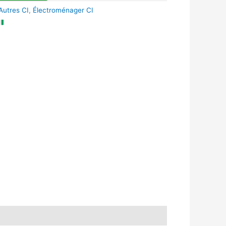
Autres CI
,
Électroménager CI
k
r
tsApp
inkedIn