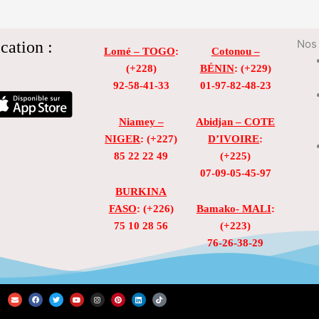
cation :
Nos 
Lomé – TOGO
:
Cotonou –
(+228)
BÉNIN
: (+229)
92-58-41-33
01-97-82-48-23
Niamey –
Abidjan – COTE
NIGER
: (+227)
D’IVOIRE
:
85 22 22 49
(+225)
07-09-05-45-97
BURKINA
FASO
: (+226)
Bamako- MALI
:
75 10 28 56
(+223)
76-26-38-29
E
F
T
Y
I
P
L
T
n
a
w
o
n
i
i
i
v
c
i
u
s
n
n
k
e
e
t
t
t
t
k
t