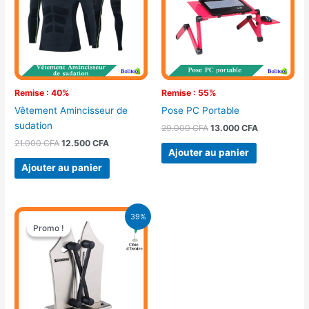
Remise : 40%
Remise : 55%
Vêtement Amincisseur de
Pose PC Portable
sudation
29.000
CFA
13.000
CFA
21.000
CFA
12.500
CFA
Ajouter au panier
Ajouter au panier
Le
Le
39%
prix
prix
Promo !
Promo !
initial
actuel
était :
est :
9.900 CFA.
6.000 CFA.