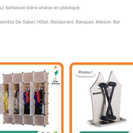
ur barbecue bière chaise en plastique
nsemble De Salon; Hôtel. Restaurant. Banquet. Maison. Bar
Le
Le
prix
prix
Promo !
Promo !
initial
actuel
était :
est :
9.900 CFA.
6.000 CFA.