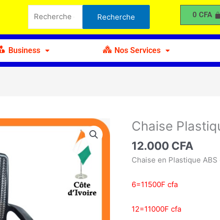
Plastique
Recherche
0
CFA
Recherche
Type
pour :
B
Business
Nos Services
Chaise Plastiq
quantité
de
12.000
CFA
Chaise
Plastique
Chaise en Plastique ABS 
Type
B
6=11500F cfa
12=11000F cfa