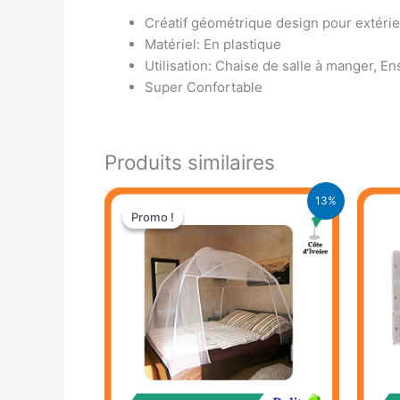
Créatif géométrique design pour extérie
Matériel: En plastique
Utilisation: Chaise de salle à manger, E
Super Confortable
Produits similaires
Le
Le
13%
prix
prix
Promo !
Promo !
initial
actuel
était :
est :
17.900 CFA.
15.500 CFA.