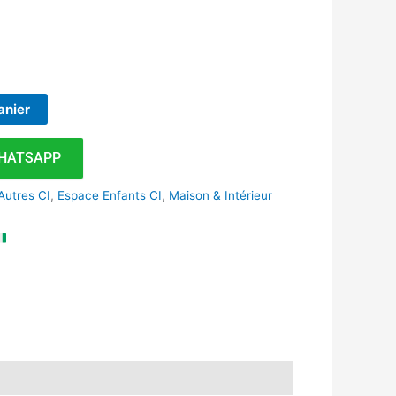
anier
HATSAPP
Autres CI
,
Espace Enfants CI
,
Maison & Intérieur
k
r
tsApp
inkedIn