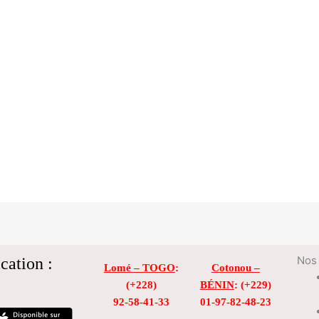
cation :
Nos 
Lomé – TOGO
:
Cotonou –
(+228)
BÉNIN
: (+229)
92-58-41-33
01-97-82-48-23