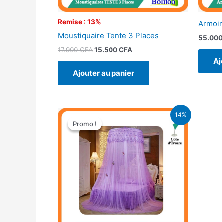
Remise : 13%
Armoir
Moustiquaire Tente 3 Places
55.00
17.900
CFA
15.500
CFA
Aj
Ajouter au panier
Le
Le
14%
prix
prix
Promo !
Promo !
initial
actuel
était :
est :
16.900 CFA.
14.500 CFA.