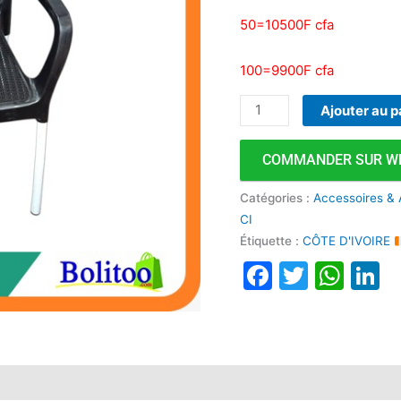
50=10500F cfa
100=9900F cfa
Ajouter au p
COMMANDER SUR W
Catégories :
Accessoires & 
CI
Étiquette :
CÔTE D'IVOIRE
Faceboo
Twitte
Wha
L