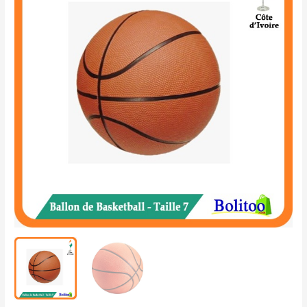
de
Basketball
-
taille
7