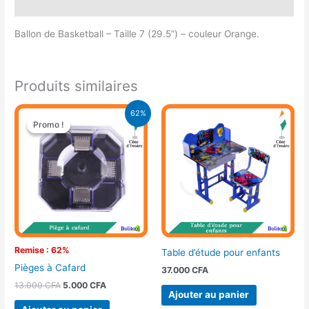
Avis (0)
Ballon de Basketball – Taille 7 (29.5”) – couleur Orange.
Produits similaires
Le
Le
62%
prix
prix
Promo !
Promo !
initial
actuel
était :
est :
13.000 CFA.
5.000 CFA.
Remise : 62%
Table d’étude pour enfants
Pièges à Cafard
37.000
CFA
13.000
CFA
5.000
CFA
Ajouter au panier