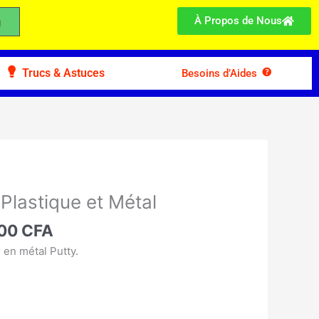
À Propos de Nous
Trucs & Astuces
Besoins d’Aides
Le
prix
 Plastique et Métal
l
actuel
 :
000
CFA
est :
00 CFA.
18.000 CFA.
 en métal Putty.