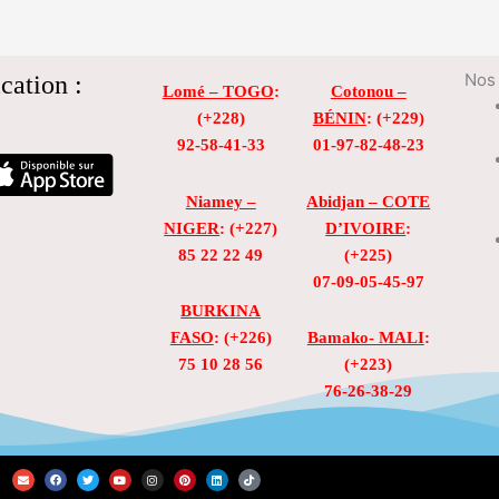
cation :
Nos 
Lomé – TOGO
:
Cotonou –
(+228)
BÉNIN
: (+229)
92-58-41-33
01-97-82-48-23
Niamey –
Abidjan – COTE
NIGER
: (+227)
D’IVOIRE
:
85 22 22 49
(+225)
07-09-05-45-97
BURKINA
FASO
: (+226)
Bamako- MALI
:
75 10 28 56
(+223)
76-26-38-29
E
F
T
Y
I
P
L
T
n
a
w
o
n
i
i
i
v
c
i
u
s
n
n
k