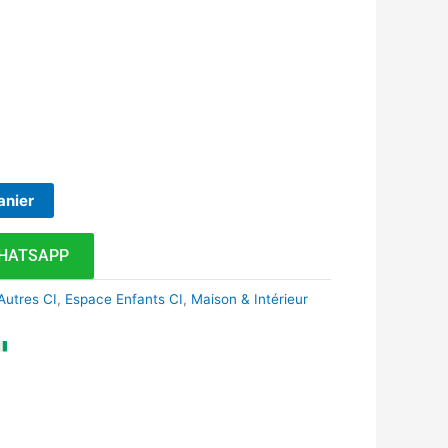
anier
HATSAPP
Autres CI
,
Espace Enfants CI
,
Maison & Intérieur
k
r
tsApp
inkedIn