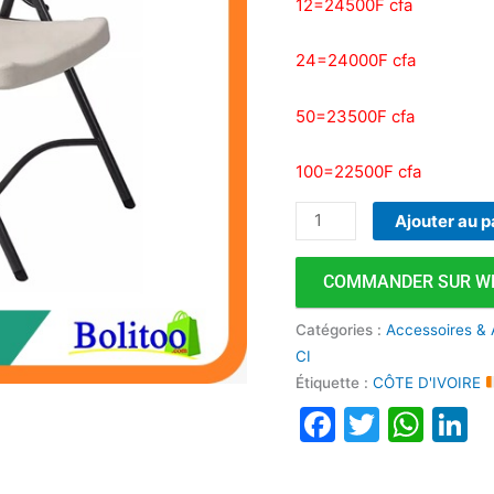
12=24500F cfa
24=24000F cfa
50=23500F cfa
100=22500F cfa
Ajouter au p
COMMANDER SUR W
Catégories :
Accessoires & 
CI
Étiquette :
CÔTE D'IVOIRE
Faceboo
Twitte
Wha
L