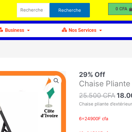
était :
est :
Pliante
Recherche
0
CFA
Recherche
25.500 CFA.
18.000 CFA.
Plastique
pour :
et
Métal
Business
Nos Services
Le
29% Off
quantité
prix
de
Chaise Pliante
initia
Chaise
25.500
CFA
était
18.
Pliante
25.5
Plastique
Chaise pliante d’extérieur
et
Métal
6=24900F cfa