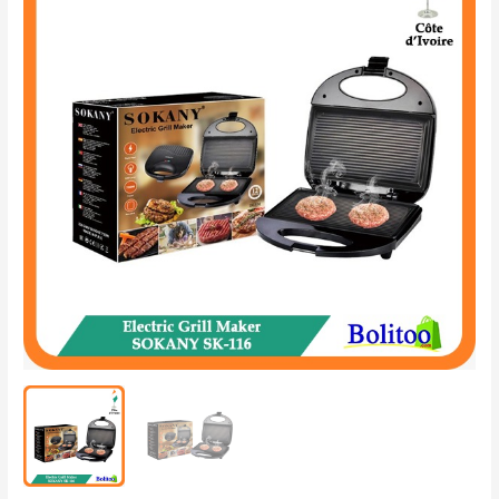
Grill
Maker
SOKANY
SK-
116