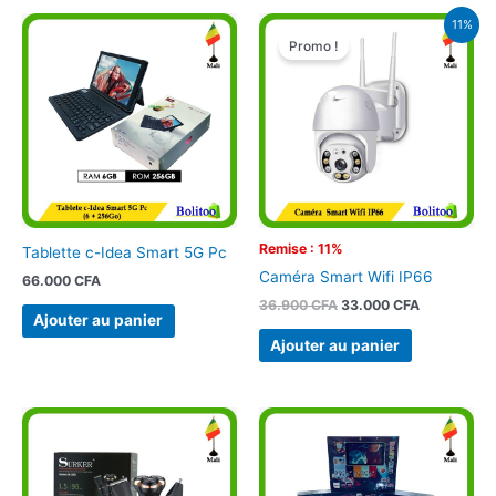
Le
Le
11%
prix
prix
Promo !
initial
actuel
était :
est :
36.900 CFA.
33.000 CFA
Remise : 11%
Tablette c-Idea Smart 5G Pc
Caméra Smart Wifi IP66
66.000
CFA
36.900
CFA
33.000
CFA
Ajouter au panier
Ajouter au panier