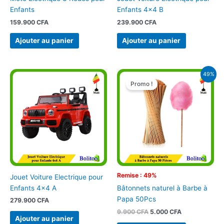
Enfants
Enfants 4×4 B
159.900
CFA
239.900
CFA
Ajouter au panier
Ajouter au panier
Le
Le
49%
prix
prix
Promo !
initial
actuel
était :
est :
9.900 CFA.
5.000 CFA.
Remise : 49%
Jouet Voiture Electrique pour
Enfants 4×4 A
Bâtonnets naturel à Barbe à
Papa 50Pcs
279.900
CFA
9.900
CFA
5.000
CFA
Ajouter au panier