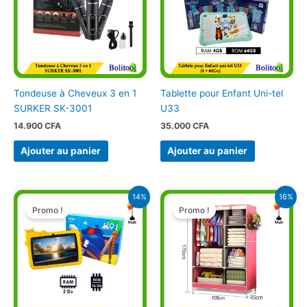
Tondeuse à Cheveux 3 en 1
Tablette pour Enfant Uni-tel
SURKER SK-3001
U33
14.900
CFA
35.000
CFA
Ajouter au panier
Ajouter au panier
Le
Le
Le
Le
14%
16%
prix
prix
prix
prix
Promo !
Promo !
initial
actuel
initial
actuel
était :
est :
était :
est :
34.900 CFA.
29.900 CFA.
22.500 CFA.
19.000 CFA