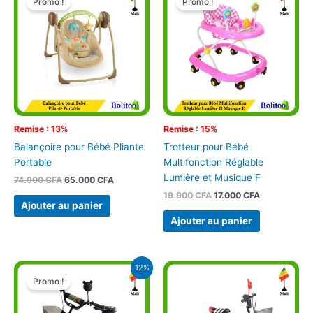
Promo !
Promo !
initial
actuel
initial
actuel
était :
est :
était :
est :
74.900 CFA.
65.000 CFA.
19.900 CFA.
17.000 CFA.
Remise : 13%
Remise : 15%
Balançoire pour Bébé Pliante
Trotteur pour Bébé
Portable
Multifonction Réglable
Lumière et Musique F
74.900
CFA
65.000
CFA
19.900
CFA
17.000
CFA
Ajouter au panier
Ajouter au panier
Le
Le
12%
prix
prix
Promo !
initial
actuel
était :
est :
39.900 CFA.
35.000 CFA.