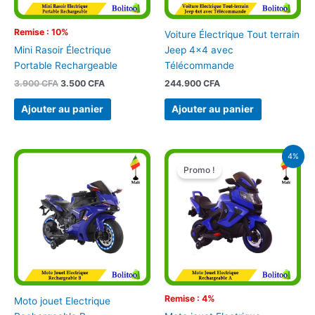
Remise : 10%
Voiture Électrique Tout terrain
Jeep 4×4 avec
Mini Rasoir Électrique
Télécommande
Portable Rechargeable
244.900
CFA
3.900
CFA
3.500
CFA
Ajouter au panier
Ajouter au panier
Le
Le
4%
prix
prix
Promo !
initial
actuel
était :
est :
114.900 CFA.
110.000 C
Remise : 4%
Moto jouet Electrique