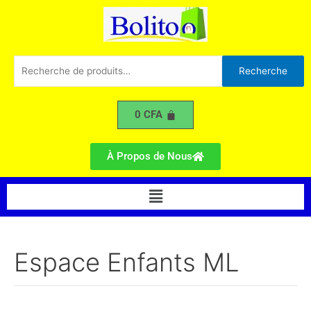
Trié
Aller
du
plus
au
récent
contenu
au
plus
ancien
Recherche
Recherche
pour :
0
CFA
À Propos de Nous
Menu
Espace Enfants ML