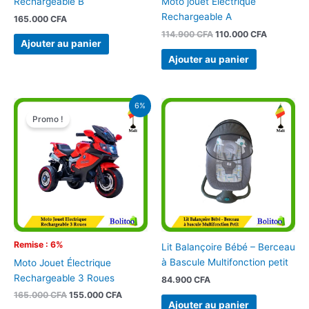
Rechargeable B
Moto jouet Electrique
Rechargeable A
165.000
CFA
114.900
CFA
110.000
CFA
Ajouter au panier
Ajouter au panier
Le
Le
6%
prix
prix
Promo !
initial
actuel
était :
est :
165.000 CFA.
155.000 CFA.
Remise : 6%
Lit Balançoire Bébé – Berceau
à Bascule Multifonction petit
Moto Jouet Électrique
Rechargeable 3 Roues
84.900
CFA
165.000
CFA
155.000
CFA
Ajouter au panier