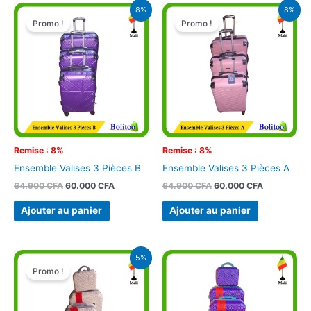
Le
Le
Le
Le
8%
8%
prix
prix
prix
prix
Promo !
Promo !
initial
actuel
initial
actuel
était :
est :
était :
est :
64.900 CFA.
60.000 CFA.
64.900 CFA.
60.000 CFA
Remise : 8%
Remise : 8%
Ensemble Valises 3 Pièces B
Ensemble Valises 3 Pièces A
64.900
CFA
60.000
CFA
64.900
CFA
60.000
CFA
Ajouter au panier
Ajouter au panier
Le
Le
5%
prix
prix
Promo !
initial
actuel
était :
est :
94.900 CFA.
90.000 CFA.