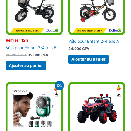
Remise : 12%
Vélo pour Enfant 2-4 ans A
Vélo pour Enfant 2-4 ans B
34.900
CFA
39.900
CFA
35.000
CFA
Ajouter au panier
Ajouter au panier
Le
Le
10%
prix
prix
Promo !
initial
actuel
était :
est :
3.900 CFA.
3.500 CFA.