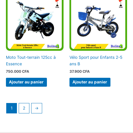
Moto Tout-terrain 125cc à
Vélo Sport pour Enfants 2-5
Essence
ans B
750.000
CFA
37.900
CFA
Ajouter au panier
Ajouter au panier
1
2
→