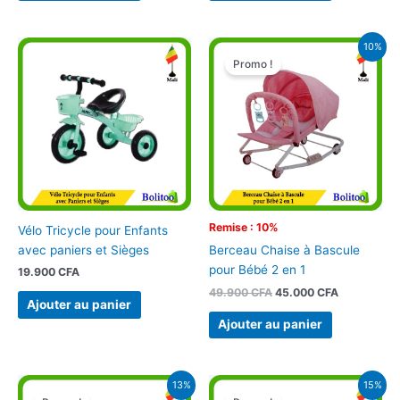
Le
Le
10%
prix
prix
Promo !
initial
actuel
était :
est :
49.900 CFA.
45.000 CFA
Remise : 10%
Vélo Tricycle pour Enfants
avec paniers et Sièges
Berceau Chaise à Bascule
pour Bébé 2 en 1
19.900
CFA
49.900
CFA
45.000
CFA
Ajouter au panier
Ajouter au panier
Le
Le
Le
Le
13%
15%
prix
prix
prix
prix