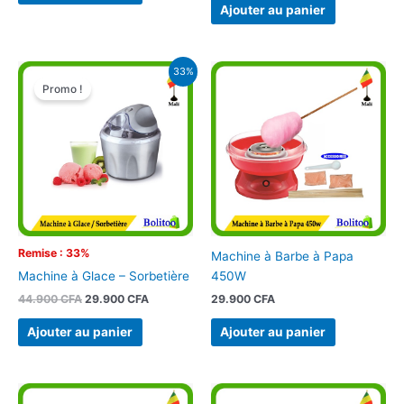
Ajouter au panier
Le
Le
33%
prix
prix
Promo !
initial
actuel
était :
est :
44.900 CFA.
29.900 CFA.
Remise : 33%
Machine à Barbe à Papa
450W
Machine à Glace – Sorbetière
29.900
CFA
44.900
CFA
29.900
CFA
Ajouter au panier
Ajouter au panier