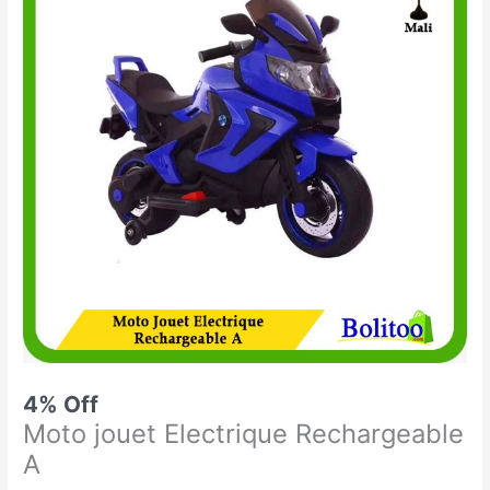
était :
est :
jouet
114.900 CFA.
110.000 CFA.
Electrique
Rechargeable
A
4% Off
Moto jouet Electrique Rechargeable
A