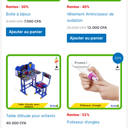
Remise : 30%
Remise : 40%
Boite à bijoux
Vêtement Amincisseur de
sudation
9.950
CFA
7.000
CFA
20.000
CFA
12.000
CFA
Ajouter au panier
Ajouter au panier
Le
Le
52%
prix
prix
Promo !
Promo !
initial
actuel
était :
est :
10.500 CFA.
5.000 CFA.
Remise : 52%
Table d’étude pour enfants
Polisseur d’ongles
40.000
CFA