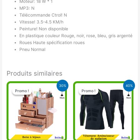
Moteur: 18 W * 1
MP3: N
Télécommande Ctrol! N
Vitesse! 3.5-4.5 KM/h
Peinture! Non disponible
En plastique couleur Rouge, noir, rose, bleu, gris argenté
Roues Haute spécification roues
Pneu Normal
Produits similaires
Le
Le
Le
Le
30%
40%
prix
prix
prix
prix
Promo !
Promo !
Promo !
Promo !
initial
actuel
initial
actuel
était :
est :
était :
est :
9.950 CFA.
7.000 CFA.
20.000 CFA.
12.000 CFA.