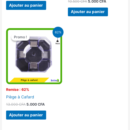
10.500
CFA
5.000
CFA
Ajouter au panier
Ajouter au panier
Le
Le
62%
prix
prix
Promo !
Promo !
initial
actuel
était :
est :
13.000 CFA.
5.000 CFA.
Remise : 62%
Piège à Cafard
13.000
CFA
5.000
CFA
Ajouter au panier