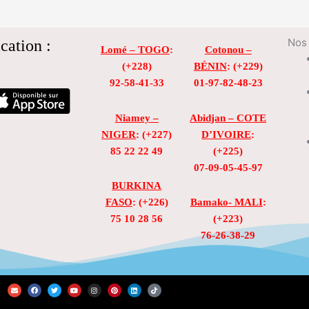
cation :
Nos 
Lomé – TOGO
:
Cotonou –
(+228)
BÉNIN
: (+229)
92-58-41-33
01-97-82-48-23
Niamey –
Abidjan – COTE
NIGER
: (+227)
D’IVOIRE
:
85 22 22 49
(+225)
07-09-05-45-97
BURKINA
FASO
: (+226)
Bamako- MALI
:
75 10 28 56
(+223)
76-26-38-29
E
F
T
Y
I
P
L
T
n
a
w
o
n
i
i
i
v
c
i
u
s
n
n
k
e
e
t
t
t
t
k
t