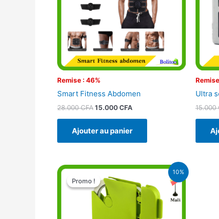
Remise : 46%
Remise
Smart Fitness Abdomen
Ultra 
28.000
CFA
15.000
CFA
15.000
Ajouter au panier
Aj
Le
Le
10%
prix
prix
Promo !
Promo !
initial
actuel
était :
est :
10.500 CFA.
9.500 CFA.