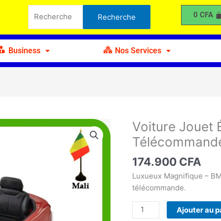
Recherche
Électrique
0
CFA
Recherche
pour :
à
Batterie
avec
Business
Nos Services
Télécommande
B
Voiture Jouet 
quantité
de
Télécommand
Voiture
Jouet
174.900
CFA
Électrique
Luxueux Magnifique – BMW
à
télécommande.
Batterie
avec
Ajouter au p
Télécommande