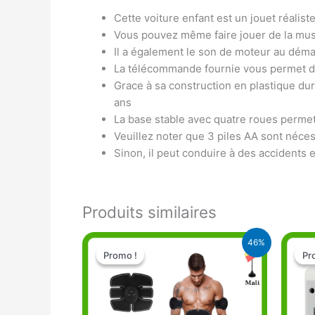
Cette voiture enfant est un jouet réalist
Vous pouvez même faire jouer de la mu
Il a également le son de moteur au démar
La télécommande fournie vous permet de 
Grace à sa construction en plastique dur
ans
La base stable avec quatre roues perme
Veuillez noter que 3 piles AA sont néces
Sinon, il peut conduire à des accidents 
Produits similaires
Le
Le
46%
prix
prix
Promo !
Promo !
Pr
Pr
initial
actuel
était :
est :
28.000 CFA.
15.000 CFA.