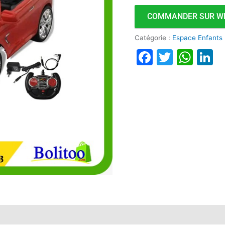
B
COMMANDER SUR W
Catégorie :
Espace Enfants
Faceboo
Twitte
Wha
L