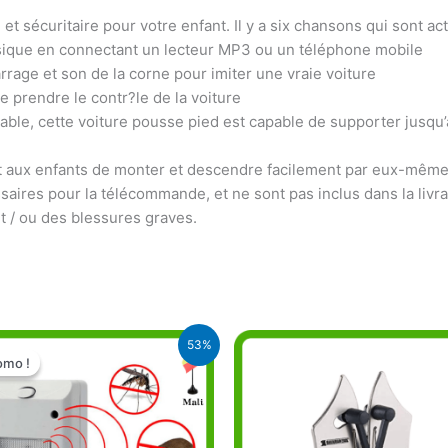
e et sécuritaire pour votre enfant. Il y a six chansons qui sont a
sique en connectant un lecteur MP3 ou un téléphone mobile
rage et son de la corne pour imiter une vraie voiture
prendre le contr?le de la voiture
able, cette voiture pousse pied est capable de supporter jusqu’
t aux enfants de monter et descendre facilement par eux-même
saires pour la télécommande, et ne sont pas inclus dans la livra
et / ou des blessures graves.
Le
Le
53%
prix
prix
omo !
omo !
initial
actuel
était :
est :
15.000 CFA.
7.000 CFA.