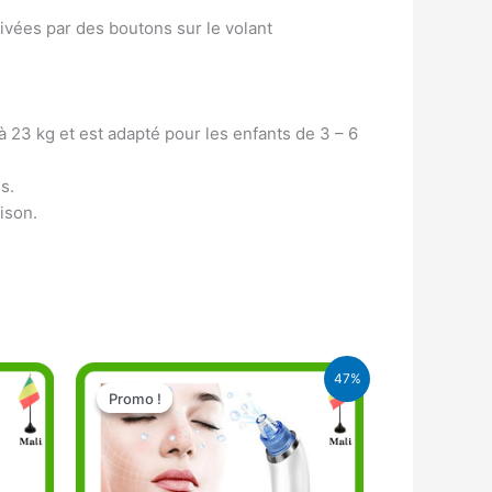
ctivées par des boutons sur le volant
à 23 kg et est adapté pour les enfants de 3 – 6
s.
ison.
Le
Le
47%
prix
prix
Promo !
Promo !
initial
actuel
était :
est :
21.900 CFA.
11.500 CFA.