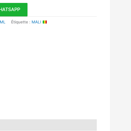
HATSAPP
 ML
Étiquette :
MALI
k
r
tsApp
inkedIn