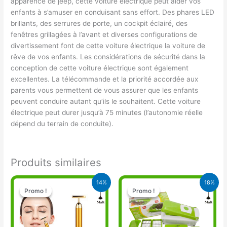
apparence de jeep, cette voiture électrique peut aider vos
enfants à s’amuser en conduisant sans effort. Des phares LED
brillants, des serrures de porte, un cockpit éclairé, des
fenêtres grillagées à l’avant et diverses configurations de
divertissement font de cette voiture électrique la voiture de
rêve de vos enfants. Les considérations de sécurité dans la
conception de cette voiture électrique sont également
excellentes. La télécommande et la priorité accordée aux
parents vous permettent de vous assurer que les enfants
peuvent conduire autant qu’ils le souhaitent. Cette voiture
électrique peut durer jusqu’à 75 minutes (l’autonomie réelle
dépend du terrain de conduite).
Produits similaires
Le
Le
Le
Le
14%
18%
prix
prix
prix
prix
Promo !
Promo !
Promo !
Promo !
initial
actuel
initial
actuel
était :
est :
était :
est :
11.000 CFA.
9.500 CFA.
17.000 CFA.
14.000 CFA.