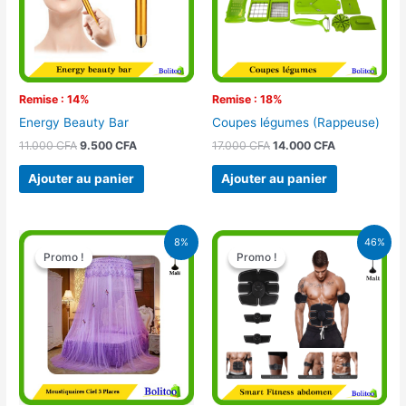
Remise : 14%
Remise : 18%
Energy Beauty Bar
Coupes légumes (Rappeuse)
11.000
CFA
9.500
CFA
17.000
CFA
14.000
CFA
Ajouter au panier
Ajouter au panier
Le
Le
Le
Le
8%
46%
prix
prix
prix
prix
Promo !
Promo !
Promo !
Promo !
initial
actuel
initial
actuel
était :
est :
était :
est :
16.900 CFA.
15.500 CFA.
28.000 CFA.
15.000 CFA.