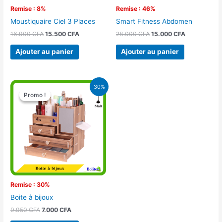
Remise : 8%
Remise : 46%
Moustiquaire Ciel 3 Places
Smart Fitness Abdomen
16.900
CFA
15.500
CFA
28.000
CFA
15.000
CFA
Ajouter au panier
Ajouter au panier
Le
Le
30%
prix
prix
Promo !
Promo !
initial
actuel
était :
est :
9.950 CFA.
7.000 CFA.
Remise : 30%
Boite à bijoux
9.950
CFA
7.000
CFA