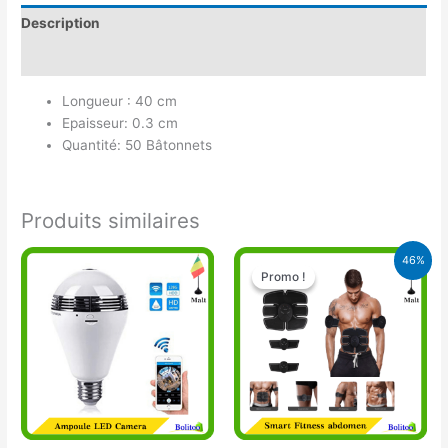
Description
Avis (0)
Longueur : 40 cm
Epaisseur: 0.3 cm
Quantité: 50 Bâtonnets
Produits similaires
Le
Le
46%
prix
prix
Promo !
Promo !
initial
actuel
était :
est :
28.000 CFA.
15.000 CFA.