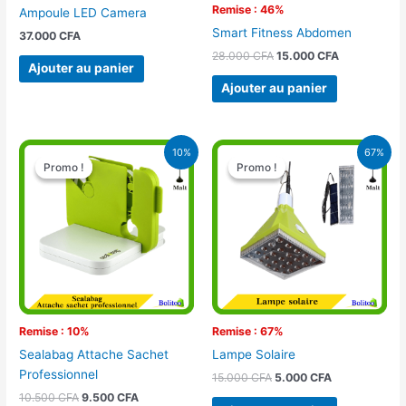
Remise : 46%
Ampoule LED Camera
Smart Fitness Abdomen
37.000
CFA
28.000
CFA
15.000
CFA
Ajouter au panier
Ajouter au panier
Le
Le
Le
Le
10%
67%
prix
prix
prix
prix
Promo !
Promo !
Promo !
Promo !
initial
actuel
initial
actuel
était :
est :
était :
est :
10.500 CFA.
9.500 CFA.
15.000 CFA.
5.000 CFA.
Remise : 10%
Remise : 67%
Sealabag Attache Sachet
Lampe Solaire
Professionnel
15.000
CFA
5.000
CFA
10.500
CFA
9.500
CFA