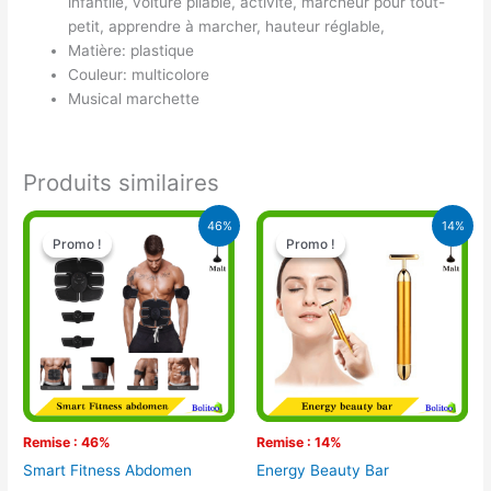
infantile, voiture pliable, activité, marcheur pour tout-
petit, apprendre à marcher, hauteur réglable,
Matière: plastique
Couleur: multicolore
Musical marchette
Produits similaires
Le
Le
Le
Le
46%
14%
prix
prix
prix
prix
Promo !
Promo !
Promo !
Promo !
initial
actuel
initial
actuel
était :
est :
était :
est :
28.000 CFA.
15.000 CFA.
11.000 CFA.
9.500 CFA.
Remise : 46%
Remise : 14%
Smart Fitness Abdomen
Energy Beauty Bar