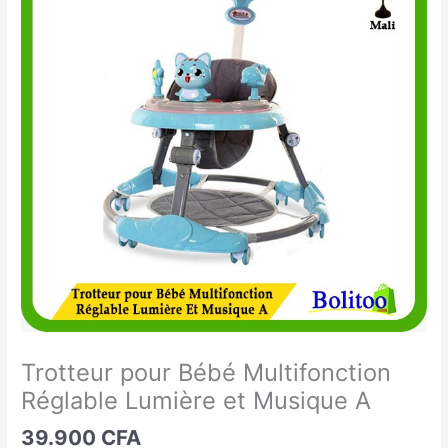
pour
Bébé
Multifonction
Réglable
Lumière
et
Musique
A
Trotteur pour Bébé Multifonction
Réglable Lumière et Musique A
39.900
CFA