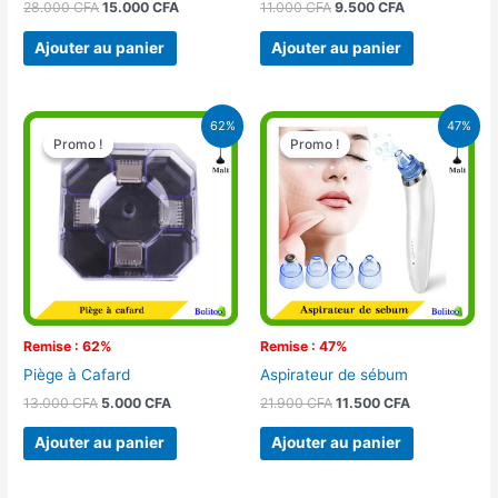
28.000
CFA
15.000
CFA
11.000
CFA
9.500
CFA
Ajouter au panier
Ajouter au panier
Le
Le
Le
Le
62%
47%
prix
prix
prix
prix
Promo !
Promo !
Promo !
Promo !
initial
actuel
initial
actuel
était :
est :
était :
est :
13.000 CFA.
5.000 CFA.
21.900 CFA.
11.500 CFA.
Remise : 62%
Remise : 47%
Piège à Cafard
Aspirateur de sébum
13.000
CFA
5.000
CFA
21.900
CFA
11.500
CFA
Ajouter au panier
Ajouter au panier