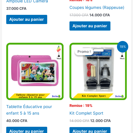
Ampoule LED Camera
Coupes légumes (Rappeuse)
37.000
CFA
17.000
CFA
14.000
CFA
Ajouter au panier
Ajouter au panier
Le
Le
19%
prix
prix
Promo !
Promo !
initial
actuel
était :
est :
14.900 CFA.
12.000 CFA.
Remise : 19%
Tablette Éducative pour
enfant 5 à 15 ans
Kit Complet Sport
40.000
CFA
14.900
CFA
12.000
CFA
Ajouter au panier
Ajouter au panier