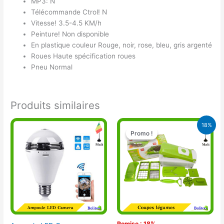
MP3: N
Télécommande Ctrol! N
Vitesse! 3.5-4.5 KM/h
Peinture! Non disponible
En plastique couleur Rouge, noir, rose, bleu, gris argenté
Roues Haute spécification roues
Pneu Normal
Produits similaires
Le
Le
18%
prix
prix
Promo !
Promo !
initial
actuel
était :
est :
17.000 CFA.
14.000 CFA.
Remise : 18%