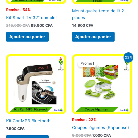
Remise : 54%
Moustiquaire tente de lit 2
places
Kit Smart TV 32″ complet
14.900
CFA
215.000
CFA
99.900
CFA
Ajouter au panier
Ajouter au panier
Le
Le
22%
prix
prix
Promo !
initial
actuel
était :
est :
9.000 CFA.
7.000 CFA.
Remise : 22%
Kit Car MP3 Bluetooth
Coupes légumes (Rappeuse)
7.500
CFA
9.000
CFA
7.000
CFA