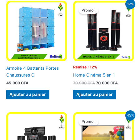
Le
Le
12%
prix
prix
Promo !
initial
actuel
était :
est :
79.900 CFA.
70.000 CFA
Remise : 12%
Armoire 4 Battants Portes
Chaussures C
Home Cinéma 5 en 1
45.000
CFA
79.900
CFA
70.000
CFA
Ajouter au panier
Ajouter au panier
Le
Le
45%
prix
prix
Promo !
initial
actuel
était :
est :
275.000 CFA.
149.900 