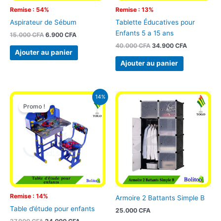
Remise : 54%
Remise : 13%
Aspirateur de Sébum
Tablette Éducatives pour
Enfants 5 a 15 ans
15.000
CFA
6.900
CFA
40.000
CFA
34.900
CFA
Ajouter au panier
Ajouter au panier
Le
Le
14%
prix
prix
Promo !
initial
actuel
était :
est :
27.900 CFA.
24.000 CFA.
Remise : 14%
Armoire 2 Battants Simple B
Table d’étude pour enfants
25.000
CFA