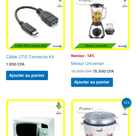
Promo !
initial
actuel
était :
est :
18.000 CFA.
15.500 CFA.
Remise : 14%
Câble OTG Connecte Kit
Mixeur Universel
1.950
CFA
18.000
CFA
15.500
CFA
Ajouter au panier
Ajouter au panier
Le
Le
12%
prix
prix
Promo !
initial
actuel
était :
est :
25.000 CFA.
22.000 CFA