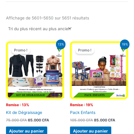
Affichage de 5601–5650 sur 5651 résultats
Le
Le
Le
Le
13%
19%
prix
prix
prix
prix
Promo !
Promo !
initial
actuel
initial
actuel
était :
est :
était :
est :
75.000 CFA.
65.000 CFA.
105.000 CFA.
85.000 CF
Remise : 13%
Remise : 19%
Kit de Dégraissage
Pack Enfants
75.000
CFA
65.000
CFA
105.000
CFA
85.000
CFA
Ajouter au panier
Ajouter au panier