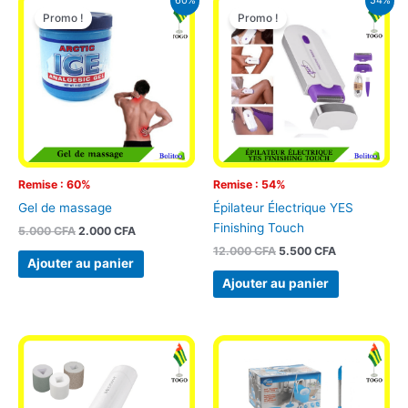
60%
54%
prix
prix
prix
prix
Promo !
Promo !
initial
actuel
initial
actuel
était :
est :
était :
est :
5.000 CFA.
2.000 CFA.
12.000 CFA.
5.500 CFA.
Remise : 60%
Remise : 54%
Gel de massage
Épilateur Électrique YES
Finishing Touch
5.000
CFA
2.000
CFA
12.000
CFA
5.500
CFA
Ajouter au panier
Ajouter au panier