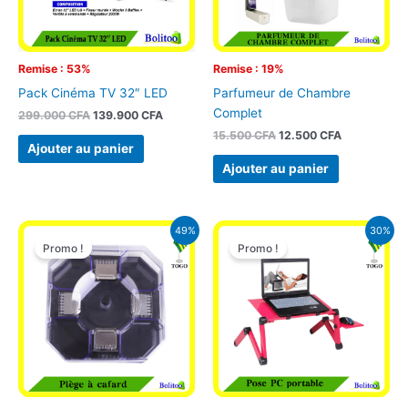
Remise : 53%
Remise : 19%
Pack Cinéma TV 32″ LED
Parfumeur de Chambre
Complet
299.000
CFA
139.900
CFA
15.500
CFA
12.500
CFA
Ajouter au panier
Ajouter au panier
Le
Le
Le
Le
49%
30%
prix
prix
prix
prix
Promo !
Promo !
initial
actuel
initial
actuel
était :
est :
était :
est :
4.900 CFA.
2.500 CFA.
22.000 CFA.
15.500 CFA