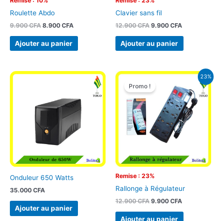
Remise : 10%
Remise : 23%
Roulette Abdo
Clavier sans fil
9.900
CFA
8.900
CFA
12.900
CFA
9.900
CFA
Ajouter au panier
Ajouter au panier
Le
Le
23%
prix
prix
Promo !
initial
actuel
était :
est :
12.900 CFA.
9.900 CFA.
Remise : 23%
Onduleur 650 Watts
Rallonge à Régulateur
35.000
CFA
12.900
CFA
9.900
CFA
Ajouter au panier
Ajouter au panier