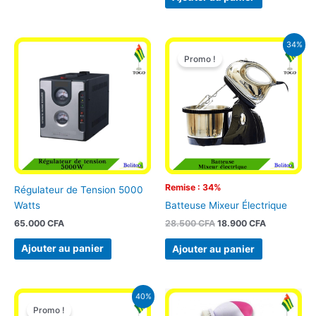
Le
Le
34%
prix
prix
Promo !
initial
actuel
était :
est :
28.500 CFA.
18.900 CFA
Remise : 34%
Régulateur de Tension 5000
Watts
Batteuse Mixeur Électrique
65.000
CFA
28.500
CFA
18.900
CFA
Ajouter au panier
Ajouter au panier
Le
Le
40%
prix
prix
Promo !
initial
actuel