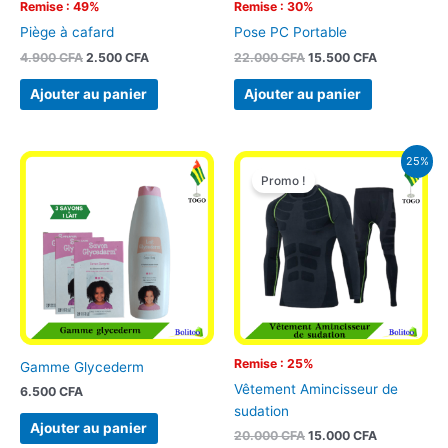
Remise : 49%
Remise : 30%
Piège à cafard
Pose PC Portable
4.900
CFA
2.500
CFA
22.000
CFA
15.500
CFA
Ajouter au panier
Ajouter au panier
Le
Le
25%
prix
prix
Promo !
initial
actuel
était :
est :
20.000 CFA.
15.000 CFA
Remise : 25%
Gamme Glycederm
Vêtement Amincisseur de
6.500
CFA
sudation
Ajouter au panier
20.000
CFA
15.000
CFA