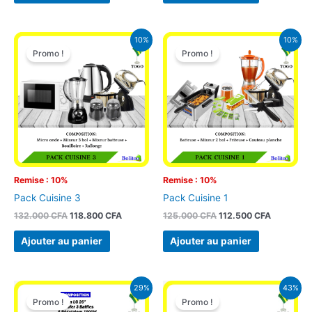
Le
Le
Le
Le
10%
10%
prix
prix
prix
prix
Promo !
Promo !
initial
actuel
initial
actuel
était :
est :
était :
est :
132.000 CFA.
118.800 CFA.
125.000 CFA.
112.500 C
Remise : 10%
Remise : 10%
Pack Cuisine 3
Pack Cuisine 1
132.000
CFA
118.800
CFA
125.000
CFA
112.500
CFA
Ajouter au panier
Ajouter au panier
Le
Le
Le
Le
29%
43%
prix
prix
prix
prix
Promo !
Promo !
initial
actuel
initial
actuel