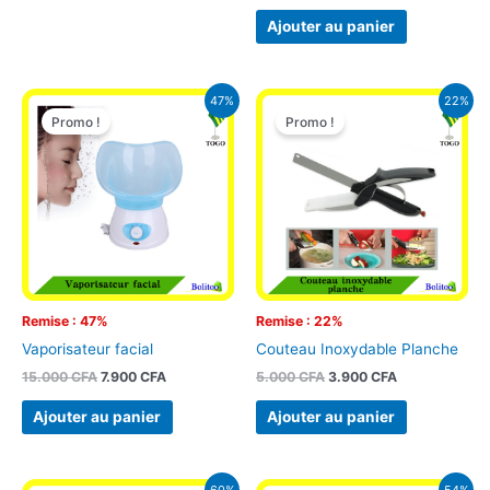
Ajouter au panier
Le
Le
Le
Le
47%
22%
prix
prix
prix
prix
Promo !
Promo !
initial
actuel
initial
actuel
était :
est :
était :
est :
15.000 CFA.
7.900 CFA.
5.000 CFA.
3.900 CFA.
Remise : 47%
Remise : 22%
Vaporisateur facial
Couteau Inoxydable Planche
15.000
CFA
7.900
CFA
5.000
CFA
3.900
CFA
Ajouter au panier
Ajouter au panier
Le
Le
Le
Le