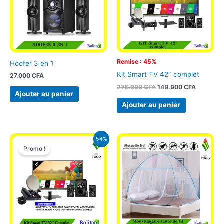
Remise : 45%
Hoofer 3 en 1
Kit Smart TV 42″ complet
27.000
CFA
275.000
CFA
149.900
CFA
Ajouter au panier
Ajouter au panier
Le
Le
54%
prix
prix
Promo !
initial
actuel
était :
est :
215.000 CFA.
99.900 CFA.