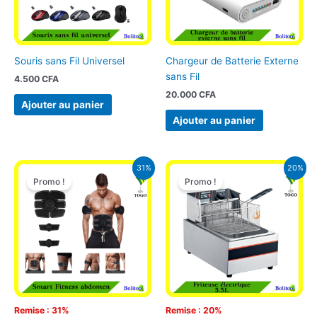
Souris sans Fil Universel
Chargeur de Batterie Externe
sans Fil
4.500
CFA
20.000
CFA
Ajouter au panier
Ajouter au panier
Le
Le
Le
Le
31%
20%
prix
prix
prix
prix
Promo !
Promo !
initial
actuel
initial
actuel
était :
est :
était :
est :
29.000 CFA.
19.900 CFA.
50.000 CFA.
40.000 CFA
Remise : 31%
Remise : 20%