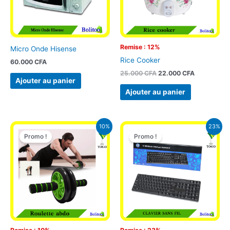
Remise : 12%
Micro Onde Hisense
Rice Cooker
60.000
CFA
25.000
CFA
22.000
CFA
Ajouter au panier
Ajouter au panier
Le
Le
Le
Le
10%
23%
prix
prix
prix
prix
Promo !
Promo !
initial
actuel
initial
actuel
était :
est :
était :
est :
9.900 CFA.
8.900 CFA.
12.900 CFA.
9.900 CFA.