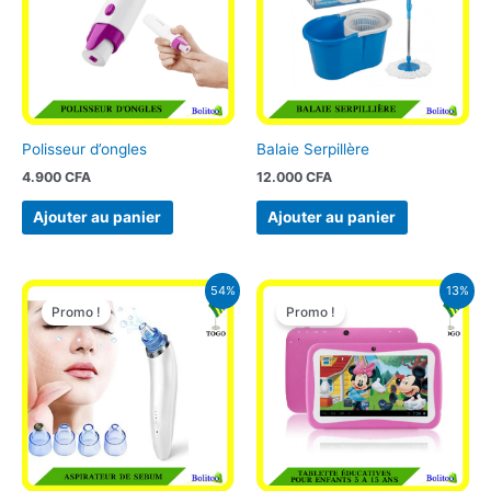
Polisseur d’ongles
Balaie Serpillère
4.900
CFA
12.000
CFA
Ajouter au panier
Ajouter au panier
Le
Le
Le
Le
54%
13%
prix
prix
prix
prix
Promo !
Promo !
initial
actuel
initial
actuel
était :
est :
était :
est :
15.000 CFA.
6.900 CFA.
40.000 CFA.
34.900 CFA