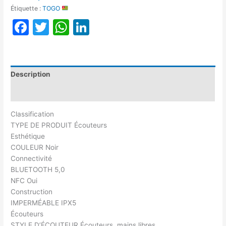
Étiquette :
TOGO
Facebook
Twitter
WhatsApp
LinkedIn
Description
Avis (0)
Classification
TYPE DE PRODUIT Écouteurs
Esthétique
COULEUR Noir
Connectivité
BLUETOOTH 5,0
NFC Oui
Construction
IMPERMÉABLE IPX5
Écouteurs
STYLE D’ÉCOUTEUR Écouteurs, mains libres