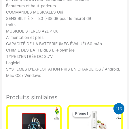
Écouteurs et haut-parleurs
COMMANDES MUSICALES Oui
SENSIBILITÉ > = 80 (-38 dB pour le micro) dB
traits
MUSIQUE STÉRÉO A2DP Oui
Alimentation et piles
CAPACITÉ DE LA BATTERIE (MFG ÉVALUÉ) 60 mAh
CHIMIE DES BATTERIES Li-Polymère
TYPE D’ENTRÉE DC 3.7V
Logiciel
SYSTÈMES D’EXPLOITATION PRIS EN CHARGE iOS / Android,
Mac OS / Windows
Produits similaires
Le
Le
15%
prix
prix
Promo !
Promo !
initial
actuel
était :
est :
12.900 CFA.
11.000 CFA.