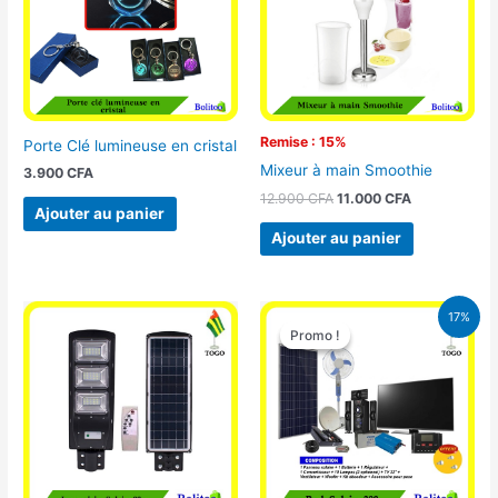
Remise : 15%
Porte Clé lumineuse en cristal
Mixeur à main Smoothie
3.900
CFA
12.900
CFA
11.000
CFA
Ajouter au panier
Ajouter au panier
Le
Le
17%
prix
prix
Promo !
Promo !
initial
actuel
était :
est :
430.000 CFA.
355.000 