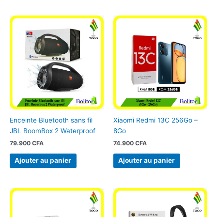
Enceinte Bluetooth sans fil
Xiaomi Redmi 13C 256Go –
JBL BoomBox 2 Waterproof
8Go
79.900
CFA
74.900
CFA
Ajouter au panier
Ajouter au panier