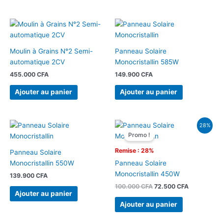
Moulin à Grains N°2 Semi-
Panneau Solaire
automatique 2CV
Monocristallin 585W
455.000
CFA
149.900
CFA
Ajouter au panier
Ajouter au panier
Le
Le
28%
prix
prix
Promo !
initial
actuel
était :
est :
Remise : 28%
Panneau Solaire
100.000 CFA.
72.500 CF
Monocristallin 550W
Panneau Solaire
Monocristallin 450W
139.900
CFA
100.000
CFA
72.500
CFA
Ajouter au panier
Ajouter au panier