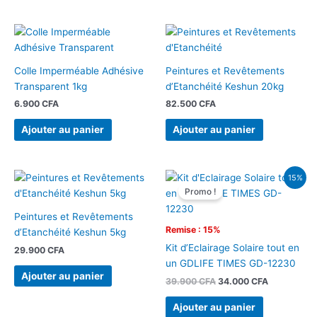
Colle Imperméable Adhésive
Peintures et Revêtements
Transparent 1kg
d’Etanchéité Keshun 20kg
6.900
CFA
82.500
CFA
Ajouter au panier
Ajouter au panier
Le
Le
15%
prix
prix
Promo !
initial
actuel
était :
est :
Peintures et Revêtements
39.900 CFA.
34.000 CFA
Remise : 15%
d’Etanchéité Keshun 5kg
Kit d’Eclairage Solaire tout en
29.900
CFA
un GDLIFE TIMES GD-12230
Ajouter au panier
39.900
CFA
34.000
CFA
Ajouter au panier