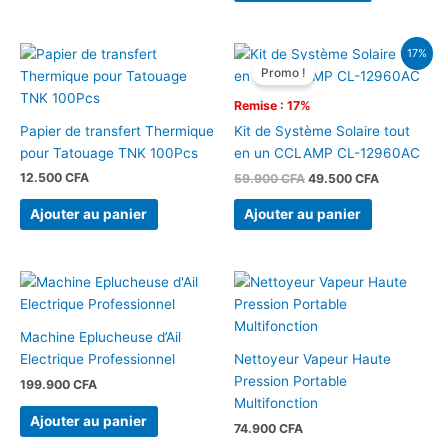
Le
Le
17%
prix
prix
Promo !
initial
actuel
était :
est :
Remise : 17%
59.900 CFA.
49.500 CFA
Papier de transfert Thermique
Kit de Système Solaire tout
pour Tatouage TNK 100Pcs
en un CCLAMP CL-12960AC
12.500
CFA
59.900
CFA
49.500
CFA
Ajouter au panier
Ajouter au panier
Machine Eplucheuse d’Ail
Electrique Professionnel
Nettoyeur Vapeur Haute
Pression Portable
199.900
CFA
Multifonction
Ajouter au panier
74.900
CFA