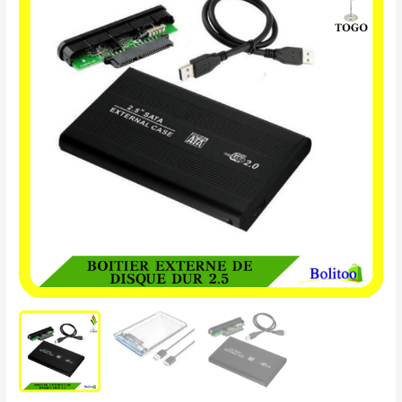
Externe
de
disque
dure
2.5