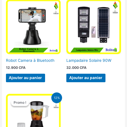
Robot Camera à Bluetooth
Lampadaire Solaire 90W
12.900
CFA
32.000
CFA
Ajouter au panier
Ajouter au panier
Le
Le
12%
prix
prix
Promo !
Promo !
initial
actuel
était :
est :
25.000 CFA.
22.000 CFA.