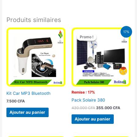
Produits similaires
Le
Le
17%
prix
prix
Promo !
Promo !
initial
actuel
était :
est :
430.000 CFA.
355.000 
Remise : 17%
Kit Car MP3 Bluetooth
Pack Solaire 380
7.500
CFA
430.000
CFA
355.000
CFA
Ajouter au panier
Ajouter au panier