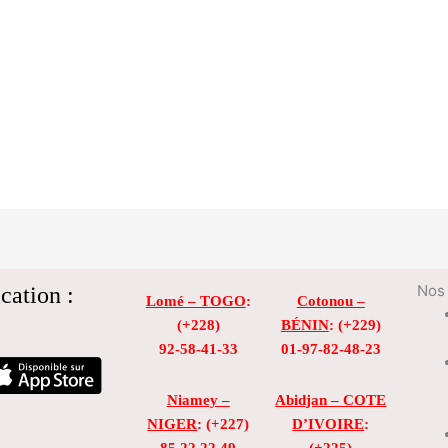
cation :
Nos 
Lomé – TOGO
:
Cotonou –
(+228)
BÉNIN
: (+229)
92-58-41-33
01-97-82-48-23
Niamey –
Abidjan – COTE
NIGER
: (+227)
D’IVOIRE
:
85 22 22 49
(+225)