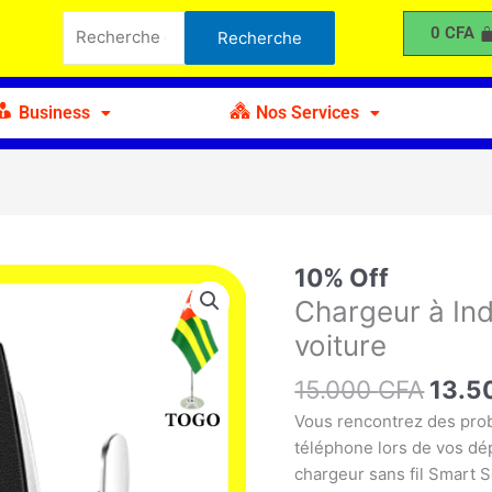
était :
est :
à
Recherche
0
CFA
Recherche
15.000 CFA.
13.500 CFA.
Induction
pour :
sans
fil
Business
Nos Services
S5
pour
voiture
Le
10% Off
quantité
prix
de
Chargeur à Ind
initia
Chargeur
voiture
était 
à
15.0
Induction
15.000
CFA
13.5
sans
Vous rencontrez des prob
fil
téléphone lors de vos dé
S5
chargeur sans fil Smart 
pour