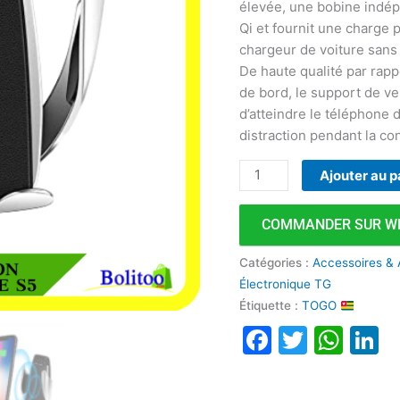
élevée, une bobine indép
voiture
Qi et fournit une charge 
chargeur de voiture sans 
De haute qualité par rapp
de bord, le support de ve
d’atteindre le téléphone
distraction pendant la co
Ajouter au p
COMMANDER SUR W
Catégories :
Accessoires & 
Électronique TG
Étiquette :
TOGO
Faceboo
Twitte
Wha
L