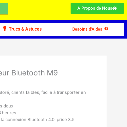
À Propos de Nous
Trucs & Astuces
Besoins d’Aides
eur Bluetooth M9
oré, clients faibles, facile à transporter en
ès doux
6 heures
 la connexion Bluetooth 4.0, prise 3.5