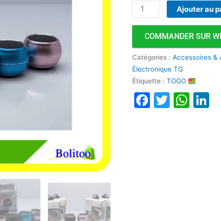
Ajouter au p
COMMANDER SUR W
Catégories :
Accessoires & 
Électronique TG
Étiquette :
TOGO
Faceboo
Twitte
Wha
L