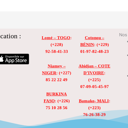
cation :
Nos 
Lomé – TOGO
:
Cotonou –
(+228)
BÉNIN
: (+229)
92-58-41-33
01-97-82-48-23
Niamey –
Abidjan – COTE
NIGER
: (+227)
D’IVOIRE
:
85 22 22 49
(+225)
07-09-05-45-97
BURKINA
FASO
: (+226)
Bamako- MALI
:
75 10 28 56
(+223)
76-26-38-29