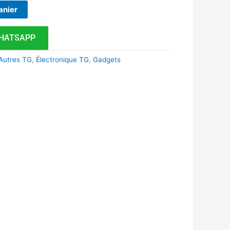
anier
HATSAPP
Autres TG
,
Électronique TG
,
Gadgets
k
r
tsApp
inkedIn