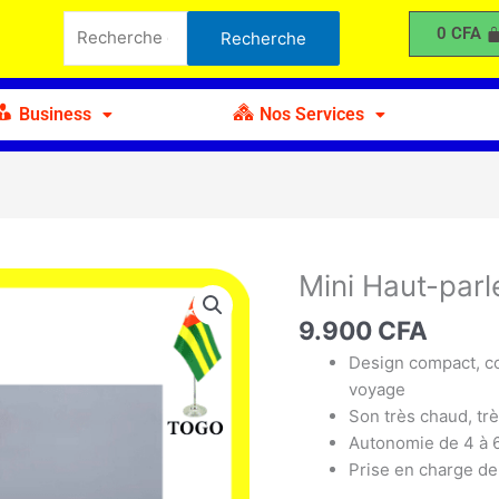
Haut-
Recherche
0
CFA
Recherche
parleur
pour :
Bluetooth
M9
Business
Nos Services
Mini Haut-parl
quantité
de
9.900
CFA
Mini
Haut-
Design compact, col
parleur
voyage
Bluetooth
Son très chaud, tr
M9
Autonomie de 4 à 
Prise en charge de