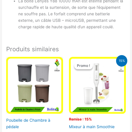
La boîte Lenyes Y88 10000 mAh est éteinte pendant la
surchauffe et la surtension, de sorte que l’équipement
ne souffre pas. Le forfait comprend une batterie
externe, un câble USB – microUSB, permettant une
charge rapide de haute qualité d’un appareil coulé.
Produits similaires
Le
Le
15%
prix
prix
Promo !
Promo !
initial
actuel
était :
est :
12.900 CFA.
11.000 CFA.
Remise : 15%
Poubelle de Chambre à
pédale
Mixeur à main Smoothie