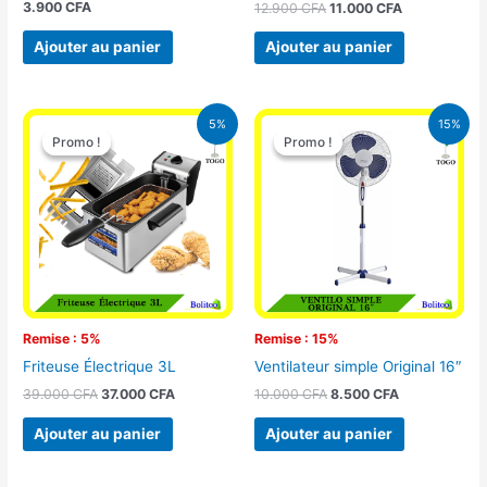
3.900
CFA
12.900
CFA
11.000
CFA
Ajouter au panier
Ajouter au panier
Le
Le
Le
Le
5%
15%
prix
prix
prix
prix
Promo !
Promo !
Promo !
Promo !
initial
actuel
initial
actuel
était :
est :
était :
est :
39.000 CFA.
37.000 CFA.
10.000 CFA.
8.500 CFA.
Remise : 5%
Remise : 15%
Friteuse Électrique 3L
Ventilateur simple Original 16″
39.000
CFA
37.000
CFA
10.000
CFA
8.500
CFA
Ajouter au panier
Ajouter au panier