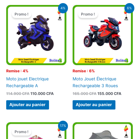
Le
Le
Le
Le
4%
6%
prix
prix
prix
prix
Promo !
Promo !
initial
actuel
initial
actuel
était :
est :
était :
est :
114.900 CFA.
110.000 CFA.
165.000 CFA.
155.000 
Remise : 4%
Remise : 6%
Moto jouet Electrique
Moto Jouet Électrique
Rechargeable A
Rechargeable 3 Roues
114.900
CFA
110.000
CFA
165.000
CFA
155.000
CFA
Ajouter au panier
Ajouter au panier
Le
Le
17%
prix
prix
Promo !
initial
actuel