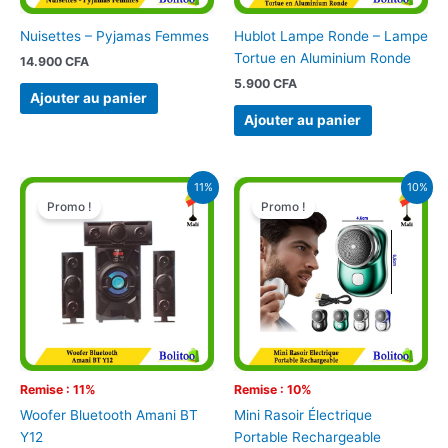
Nuisettes – Pyjamas Femmes
Hublot Lampe Ronde – Lampe
Tortue en Aluminium Ronde
14.900
CFA
5.900
CFA
Ajouter au panier
Ajouter au panier
Le
Le
Le
Le
11%
10%
prix
prix
prix
prix
Promo !
Promo !
initial
actuel
initial
actuel
était :
est :
était :
est :
28.000 CFA.
25.000 CFA.
3.900 CFA.
3.500 CFA.
Remise : 11%
Remise : 10%
Woofer Bluetooth Amani BT
Mini Rasoir Électrique
Y12
Portable Rechargeable