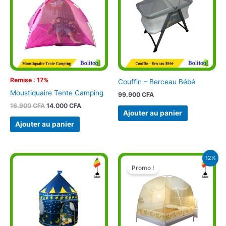
était :
est :
16.900 CFA.
14.000 CFA.
Remise : 17%
Couffin – Berceau Bébé
Moustiquaire Tente Camping
99.900
CFA
16.900
CFA
14.000
CFA
Ajouter au panier
Ajouter au panier
Le
Le
12%
prix
prix
Promo !
initial
actuel
était :
est :
22.500 CFA.
19.900 CFA