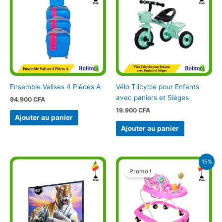
Ensemble Valises 4 Pièces A
Vélo Tricycle pour Enfants
avec paniers et Sièges
94.900
CFA
19.900
CFA
Ajouter au panier
Ajouter au panier
Le
Le
15%
prix
prix
Promo !
initial
actuel
était :
est :
19.900 CFA.
17.000 CFA.