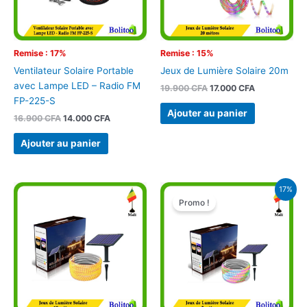
Remise : 17%
Remise : 15%
Ventilateur Solaire Portable
Jeux de Lumière Solaire 20m
avec Lampe LED – Radio FM
19.900
CFA
17.000
CFA
FP-225-S
Ajouter au panier
16.900
CFA
14.000
CFA
Ajouter au panier
Le
Le
17%
prix
prix
Promo !
initial
actuel
était :
est :
10.900 CFA.
9.000 CFA.