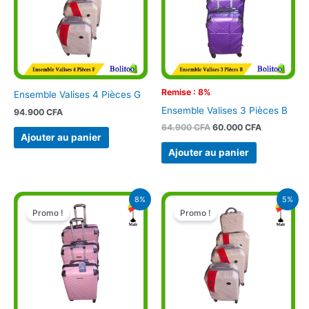
Remise : 8%
Ensemble Valises 4 Pièces G
Ensemble Valises 3 Pièces B
94.900
CFA
64.900
CFA
60.000
CFA
Ajouter au panier
Ajouter au panier
Le
Le
Le
Le
8%
5%
prix
prix
prix
prix
Promo !
Promo !
initial
actuel
initial
actuel
était :
est :
était :
est :
64.900 CFA.
60.000 CFA.
94.900 CFA.
90.000 CFA