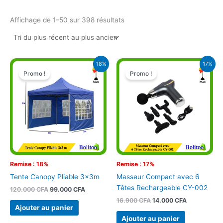
Affichage de 1–50 sur 398 résultats
Le
Le
Le
Le
18%
17%
prix
prix
prix
prix
Promo !
Promo !
initial
actuel
initial
actuel
était :
est :
était :
est :
120.000 CFA.
99.000 CFA.
16.900 CFA.
14.000 CFA.
Remise : 18%
Remise : 17%
Tente Canopy Pliable 3x3m
Masseur Compact avec 6
Têtes Rechargeable CY-002
120.000
CFA
99.000
CFA
16.900
CFA
14.000
CFA
Ajouter au panier
Ajouter au panier