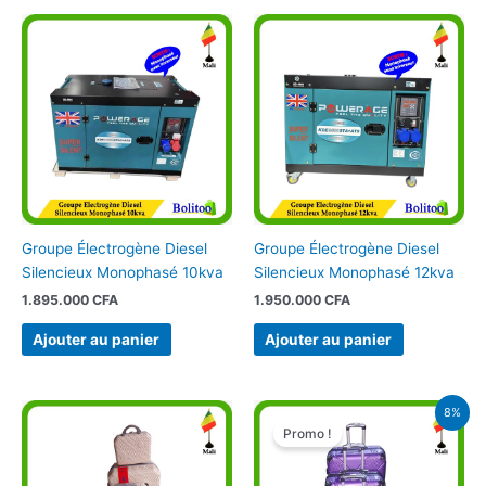
Groupe Électrogène Diesel
Groupe Électrogène Diesel
Silencieux Monophasé 10kva
Silencieux Monophasé 12kva
1.895.000
CFA
1.950.000
CFA
Ajouter au panier
Ajouter au panier
Le
Le
8%
prix
prix
Promo !
initial
actuel
était :
est :
64.900 CFA.
60.000 CFA