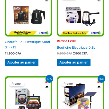
était :
est :
9.900 CFA.
7.900 CFA.
Remise : 20%
Chauffe Eau Electrique Sutai
ST-K13
Bouilloire Electrique 0,8L
11.900
CFA
9.900
CFA
7.900
CFA
Ajouter au panier
Ajouter au panier
Le
Le
Le
Le
17%
15%
prix
prix
prix
prix
Promo !
Promo !
initial
actuel
initial
actuel
était :
est :
était :
est :
16.900 CFA.
14.000 CFA.
19.900 CFA.
17.000 CFA.