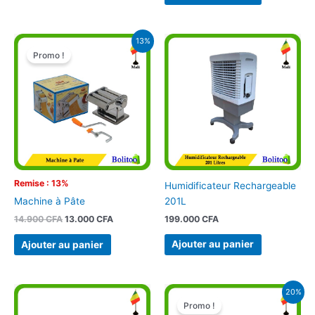
Le
Le
13%
prix
prix
Promo !
initial
actuel
était :
est :
14.900 CFA.
13.000 CFA.
Remise : 13%
Humidificateur Rechargeable
201L
Machine à Pâte
199.000
CFA
14.900
CFA
13.000
CFA
Ajouter au panier
Ajouter au panier
Le
Le
20%
prix
prix
Promo !
initial
actuel