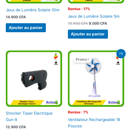
Remise : 17%
Jeux de Lumière Solaire 10m
Jeux de Lumière Solaire 5m
14.900
CFA
10.900
CFA
9.000
CFA
Ajouter au panier
Ajouter au panier
Le
Le
7%
prix
prix
Promo !
initial
actuel
était :
est :
42.900 CFA.
40.000 CFA
Remise : 7%
Shocker Taser Electrique
Gun-X
Ventilateur Rechargeable 18
Pouces
12.900
CFA