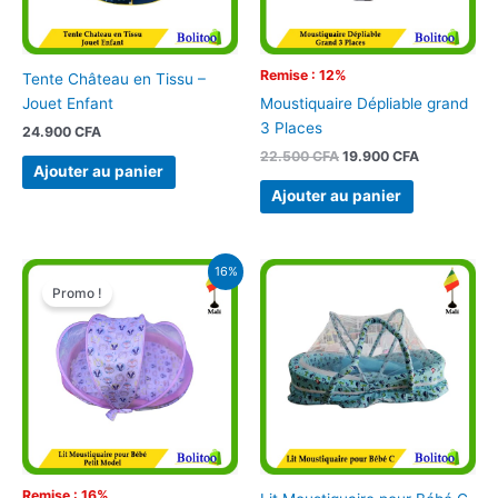
Remise : 12%
Tente Château en Tissu –
Jouet Enfant
Moustiquaire Dépliable grand
3 Places
24.900
CFA
22.500
CFA
19.900
CFA
Ajouter au panier
Ajouter au panier
Le
Le
16%
prix
prix
Promo !
initial
actuel
était :
est :
29.900 CFA.
25.000 CFA.
Remise : 16%