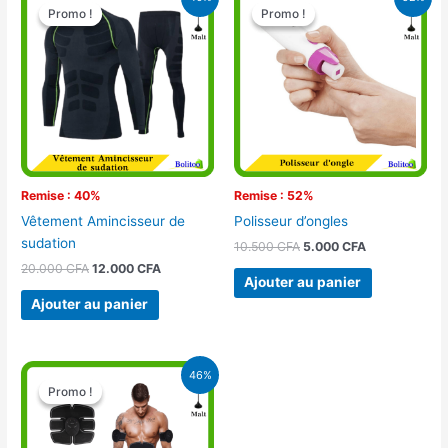
prix
prix
prix
prix
Promo !
Promo !
Promo !
Promo !
initial
actuel
initial
actuel
était :
est :
était :
est :
20.000 CFA.
12.000 CFA.
10.500 CFA.
5.000 CFA.
Remise : 40%
Remise : 52%
Vêtement Amincisseur de
Polisseur d’ongles
sudation
10.500
CFA
5.000
CFA
20.000
CFA
12.000
CFA
Ajouter au panier
Ajouter au panier
Le
Le
46%
prix
prix
Promo !
Promo !
initial
actuel
était :
est :
28.000 CFA.
15.000 CFA.