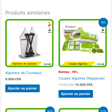
Produits similaires
Le
Le
18%
prix
prix
Promo !
Promo !
initial
actuel
était :
est :
17.000 CFA.
14.000 CFA.
Remise : 18%
Aiguiseur de Couteaux
Coupes légumes (Rappeuse)
9.900
CFA
17.000
CFA
14.000
CFA
Ajouter au panier
Ajouter au panier
Le
Le
Le
Le
40%
52%