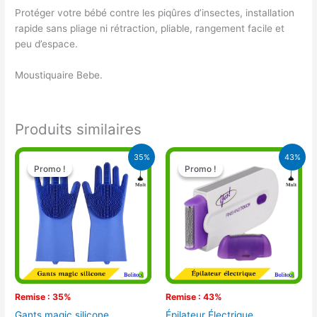
Protéger votre bébé contre les piqûres d’insectes, installation
rapide sans pliage ni rétraction, pliable, rangement facile et
peu d’espace.
Moustiquaire Bebe.
Produits similaires
Le
Le
Le
Le
35%
43%
prix
prix
prix
prix
Promo !
Promo !
Promo !
Promo !
initial
actuel
initial
actuel
était :
est :
était :
est :
13.000 CFA.
8.500 CFA.
15.000 CFA.
8.500 CFA.
Remise : 35%
Remise : 43%
Gants magic silicone
Épilateur Électrique