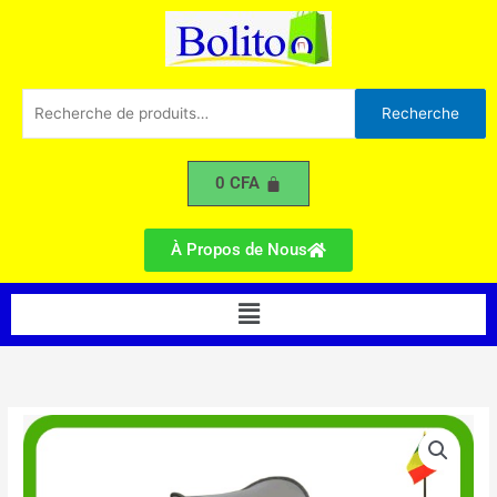
Berceau
Aller
Bébé
au
contenu
Recherche
Recherche
pour :
0
CFA
À Propos de Nous
Menu
quantité
de
Couffin