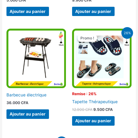
5.000
CFA
9.900
CFA
Ajouter au panier
Ajouter au panier
Le
Le
26%
prix
prix
Promo !
Promo !
initial
actuel
était :
est :
12.900 CFA.
9.500 CFA.
Remise : 26%
Barbecue électrique
Tapette Thérapeutique
36.000
CFA
12.900
CFA
9.500
CFA
Ajouter au panier
Ajouter au panier