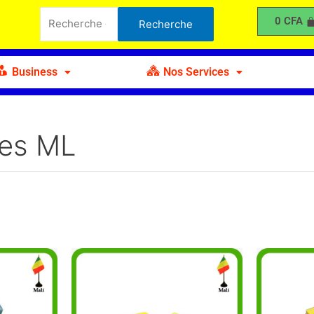
Recherche
0
CFA
Recherche
pour :
Business
Nos Services
les ML