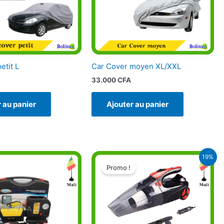
etit L
Car Cover moyen XL/XXL
33.000
CFA
 au panier
Ajouter au panier
Le
Le
19%
prix
prix
Promo !
initial
actuel
était :
est :
27.000 CFA.
22.000 CFA.