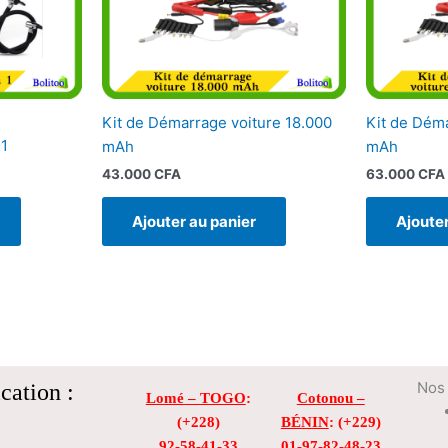
Kit de Démarrage voiture 18.000
Kit de Dém
 1
mAh
mAh
43.000
CFA
63.000
CFA
Ajouter au panier
Ajouter
cation :
Nos 
Lomé – TOGO
:
Cotonou –
(+228)
BÉNIN
: (+229)
92-58-41-33
01-97-82-48-23