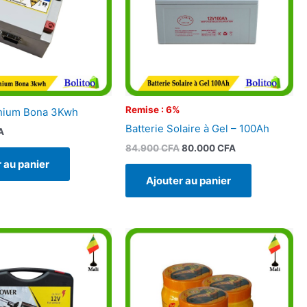
Remise : 6%
ithium Bona 3Kwh
Batterie Solaire à Gel – 100Ah
A
84.900
CFA
80.000
CFA
 au panier
Ajouter au panier