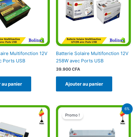
laire Multifonction 12V
Batterie Solaire Multifonction 12V
c Ports USB
258W avec Ports USB
39.900
CFA
 au panier
Ajouter au panier
Le
Le
6%
prix
prix
Promo !
initial
actuel
était :
est :
84.900 CFA.
80.000 CFA.