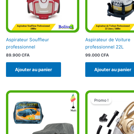
Aspirateur Souffleur
Aspirateur de Voiture
professionnel
professionnel 22L
89.900
CFA
99.000
CFA
Ajouter au panier
Ajouter au panier
Le
prix
Promo !
initial
était :
e
31.000 CFA.