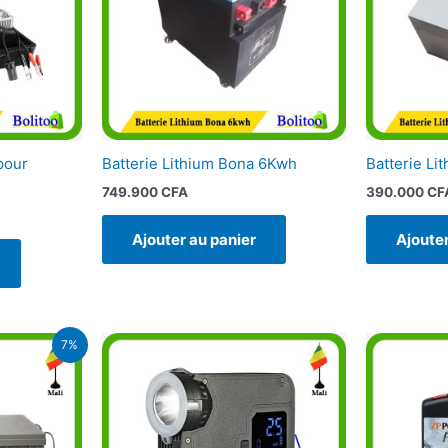
pour
Batterie Lithium Bona 6Kwh
Batterie L
749.900
CFA
390.000
CF
Ajouter au panier
Ajouter
Le
7%
prix
actuel
est :
A.
140.000 CFA.