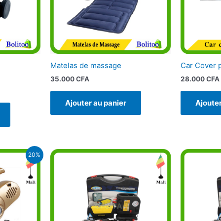
Matelas de massage
Car Cover p
35.000
CFA
28.000
CFA
Ajouter au panier
Ajouter
Le
20%
prix
actuel
st :
24.900 CFA.