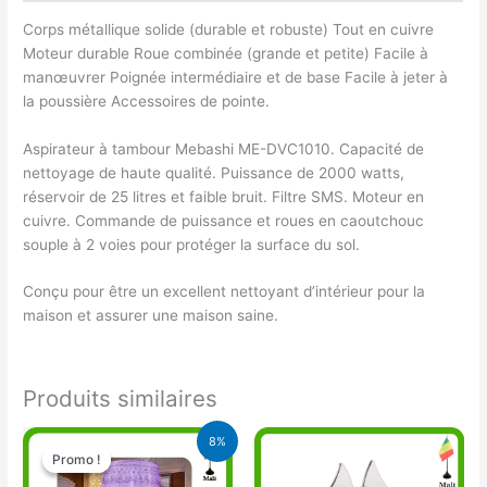
Corps métallique solide (durable et robuste) Tout en cuivre
Moteur durable Roue combinée (grande et petite) Facile à
manœuvrer Poignée intermédiaire et de base Facile à jeter à
la poussière Accessoires de pointe.
Aspirateur à tambour Mebashi ME-DVC1010. Capacité de
nettoyage de haute qualité. Puissance de 2000 watts,
réservoir de 25 litres et faible bruit. Filtre SMS. Moteur en
cuivre. Commande de puissance et roues en caoutchouc
souple à 2 voies pour protéger la surface du sol.
Conçu pour être un excellent nettoyant d’intérieur pour la
maison et assurer une maison saine.
Produits similaires
Le
Le
8%
prix
prix
Promo !
Promo !
initial
actuel
était :
est :