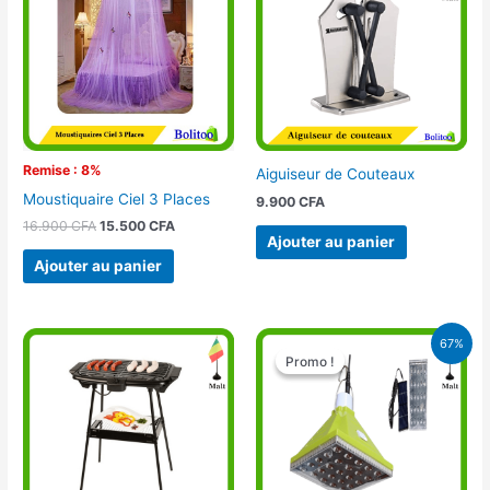
16.900 CFA.
15.500 CFA.
Remise : 8%
Aiguiseur de Couteaux
Moustiquaire Ciel 3 Places
9.900
CFA
16.900
CFA
15.500
CFA
Ajouter au panier
Ajouter au panier
Le
Le
67%
prix
prix
Promo !
Promo !
initial
actuel
était :
est :
15.000 CFA.
5.000 CFA.