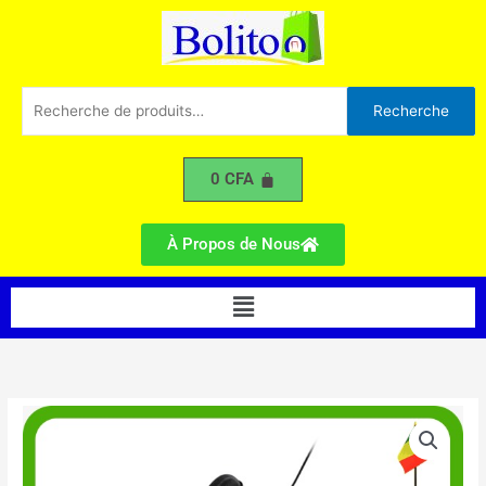
2000W
Aller
au
contenu
Recherche
Recherche
pour :
0
CFA
À Propos de Nous
Menu
quantité
de
Aspirateur