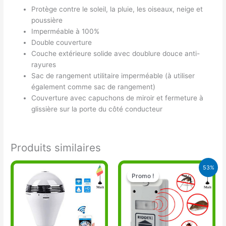
Protège contre le soleil, la pluie, les oiseaux, neige et
poussière
Imperméable à 100%
Double couverture
Couche extérieure solide avec doublure douce anti-
rayures
Sac de rangement utilitaire imperméable (à utiliser
également comme sac de rangement)
Couverture avec capuchons de miroir et fermeture à
glissière sur la porte du côté conducteur
Produits similaires
Le
Le
53%
prix
prix
Promo !
Promo !
initial
actuel
était :
est :
15.000 CFA.
7.000 CFA.