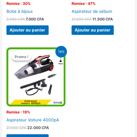
Remise : 30%
Remise : 47%
Boite à bijoux
Aspirateur de sébum
9.950
CFA
7.000
CFA
21.900
CFA
11.500
CFA
Ajouter au panier
Ajouter au panier
Le
Le
19%
prix
prix
Promo !
Promo !
initial
actuel
était :
est :
27.000 CFA.
22.000 CFA.
Remise : 19%
Aspirateur Voiture 4000pA
27.000
CFA
22.000
CFA