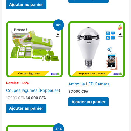
Ajouter au panier
Le
Le
18%
prix
prix
Promo !
Promo !
initial
actuel
était :
est :
17.000 CFA.
14.000 CFA.
Remise : 18%
Ampoule LED Camera
Coupes légumes (Rappeuse)
37.000
CFA
17.000
CFA
14.000
CFA
Ajouter au panier
Ajouter au panier
Le
Le
43%