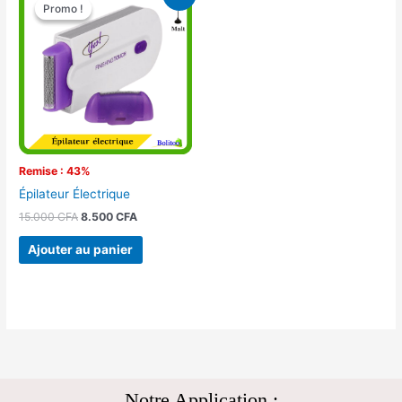
prix
prix
Promo !
Promo !
initial
actuel
était :
est :
15.000 CFA.
8.500 CFA.
Remise : 43%
Épilateur Électrique
15.000
CFA
8.500
CFA
Ajouter au panier
Notre Application :