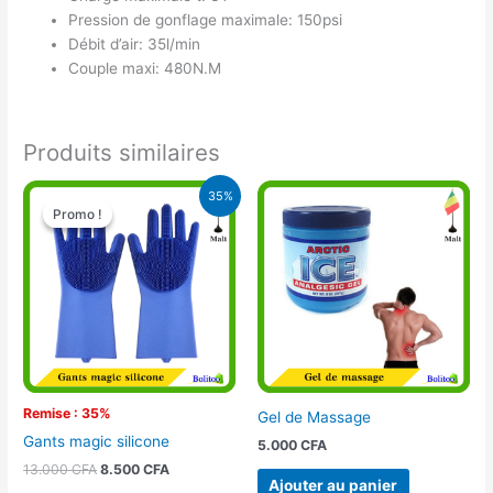
Pression de gonflage maximale: 150psi
Débit d’air: 35l/min
Couple maxi: 480N.M
Produits similaires
Le
Le
35%
prix
prix
Promo !
Promo !
initial
actuel
était :
est :
13.000 CFA.
8.500 CFA.
Remise : 35%
Gel de Massage
Gants magic silicone
5.000
CFA
13.000
CFA
8.500
CFA
Ajouter au panier