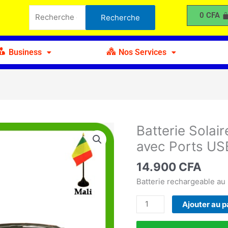
Solaire
Recherche
0
CFA
Recherche
Multifonction
pour :
12V
220W
Business
Nos Services
avec
Ports
USB
Batterie Solai
quantité
de
avec Ports US
Batterie
Solaire
14.900
CFA
Multifonction
Batterie rechargeable au
12V
220W
Ajouter au p
avec
Ports