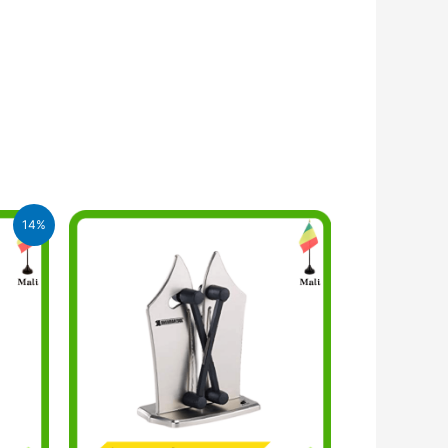
14%
.