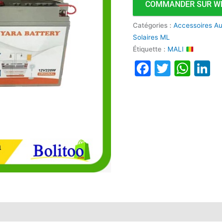
COMMANDER SUR W
USB
Catégories :
Accessoires A
Solaires ML
Étiquette :
MALI
Faceboo
Twitte
Wha
L