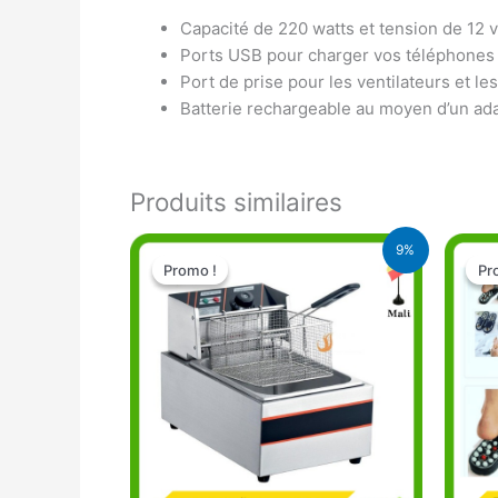
Capacité de 220 watts et tension de 12 v
Ports USB pour charger vos téléphones 
Port de prise pour les ventilateurs et les
Batterie rechargeable au moyen d’un ad
Produits similaires
Le
Le
9%
prix
prix
Promo !
Promo !
Pr
Pr
initial
actuel
était :
est :
57.000 CFA.
52.000 CFA.