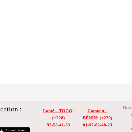
cation :
Nos 
Lomé – TOGO
:
Cotonou –
(+228)
BÉNIN
: (+229)
92-58-41-33
01-97-82-48-23