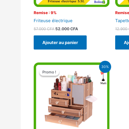
Remise : 9%
Remise
Friteuse électrique
Tapett
57.000
CFA
52.000
CFA
12.900
Ajouter au panier
Aj
Le
Le
30%
prix
prix
Promo !
Promo !
initial
actuel
était :
est :
9.950 CFA.
7.000 CFA.