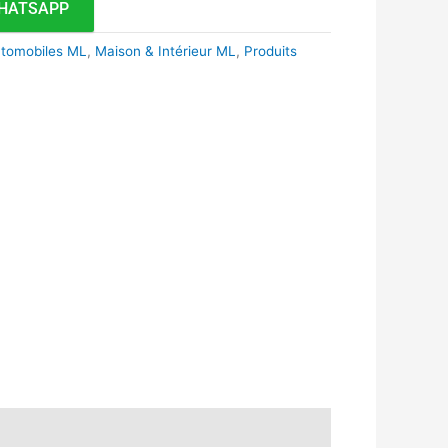
HATSAPP
utomobiles ML
,
Maison & Intérieur ML
,
Produits
k
r
tsApp
inkedIn