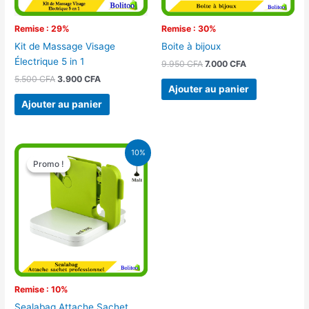
Remise : 29%
Remise : 30%
Kit de Massage Visage
Boite à bijoux
Électrique 5 in 1
9.950
CFA
7.000
CFA
5.500
CFA
3.900
CFA
Ajouter au panier
Ajouter au panier
Le
Le
10%
prix
prix
Promo !
Promo !
initial
actuel
était :
est :
10.500 CFA.
9.500 CFA.
Remise : 10%
Sealabag Attache Sachet