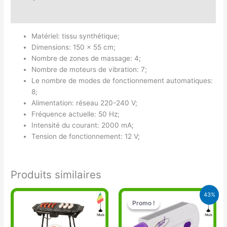
Avis (0)
Matériel: tissu synthétique;
Dimensions: 150 x 55 cm;
Nombre de zones de massage: 4;
Nombre de moteurs de vibration: 7;
Le nombre de modes de fonctionnement automatiques:
8;
Alimentation: réseau 220-240 V;
Fréquence actuelle: 50 Hz;
Intensité du courant: 2000 mA;
Tension de fonctionnement: 12 V;
Produits similaires
Le
Le
43%
prix
prix
Promo !
Promo !
initial
actuel
était :
est :
15.000 CFA.
8.500 CFA.