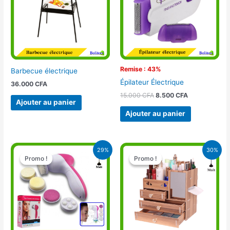
Remise : 43%
Barbecue électrique
Épilateur Électrique
36.000
CFA
15.000
CFA
8.500
CFA
Ajouter au panier
Ajouter au panier
Le
Le
Le
Le
29%
30%
prix
prix
prix
prix
Promo !
Promo !
Promo !
Promo !
initial
actuel
initial
actuel
était :
est :
était :
est :
5.500 CFA.
3.900 CFA.
9.950 CFA.
7.000 CFA.