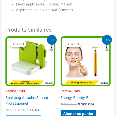
Lieux applicables: voiture, maison
Aspiration sous vide: 4000 (mbar)
Produits similaires
Le
Le
Le
Le
10%
14%
prix
prix
prix
prix
Promo !
Promo !
Promo !
Promo !
initial
actuel
initial
actuel
était :
est :
était :
est :
10.500 CFA.
9.500 CFA.
11.000 CFA.
9.500 CFA.
Remise : 10%
Remise : 14%
Sealabag Attache Sachet
Energy Beauty Bar
Professionnel
11.000
CFA
9.500
CFA
10.500
CFA
9.500
CFA
Ajouter au panier