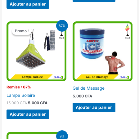
Ajouter au panier
Le
Le
67%
prix
prix
Promo !
Promo !
initial
actuel
était :
est :
15.000 CFA.
5.000 CFA.
Remise : 67%
Gel de Massage
Lampe Solaire
5.000
CFA
15.000
CFA
5.000
CFA
Ajouter au panier
Ajouter au panier
Le
Le
9%
prix
prix