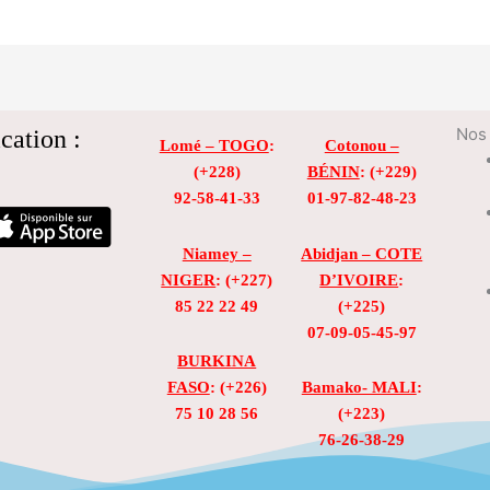
cation :
Nos 
Lomé – TOGO
:
Cotonou –
(+228)
BÉNIN
: (+229)
92-58-41-33
01-97-82-48-23
Niamey –
Abidjan – COTE
NIGER
: (+227)
D’IVOIRE
:
85 22 22 49
(+225)
07-09-05-45-97
BURKINA
FASO
: (+226)
Bamako- MALI
:
75 10 28 56
(+223)
76-26-38-29