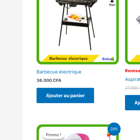
Remise
Barbecue électrique
Aspira
36.000
CFA
27.000
Ajouter au panier
Aj
Le
Le
29%
prix
prix
Promo !
Promo !
initial
actuel