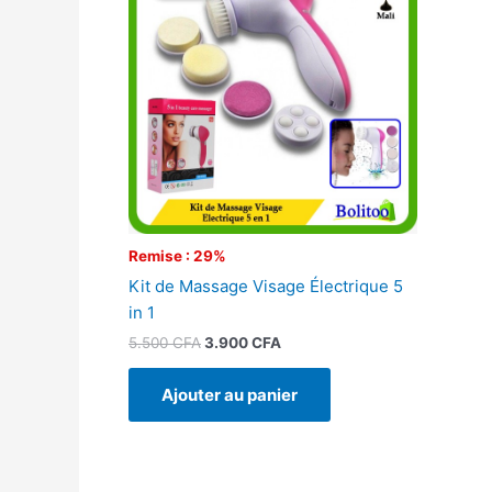
était :
est :
5.500 CFA.
3.900 CFA.
Remise : 29%
Kit de Massage Visage Électrique 5
in 1
5.500
CFA
3.900
CFA
Ajouter au panier