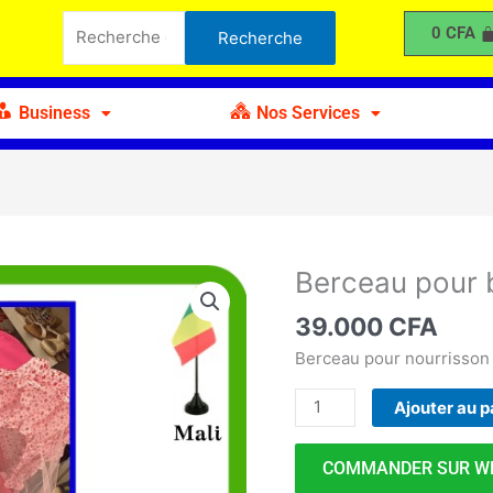
pour
Recherche
0
CFA
Recherche
bébé
pour :
Business
Nos Services
Berceau pour
quantité
de
39.000
CFA
Berceau
pour
Berceau pour nourrisson
bébé
Ajouter au p
COMMANDER SUR W