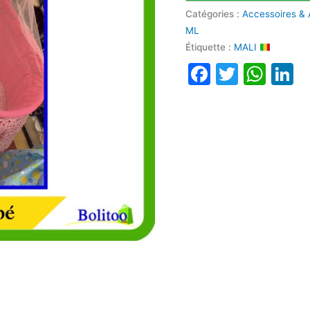
Catégories :
Accessoires &
ML
Étiquette :
MALI
Faceboo
Twitte
Wha
L