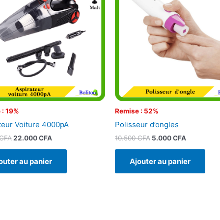
était :
est :
était :
est :
27.000 CFA.
22.000 CFA.
10.500 CFA.
5.000 CFA
 : 19%
Remise : 52%
teur Voiture 4000pA
Polisseur d’ongles
CFA
22.000
CFA
10.500
CFA
5.000
CFA
outer au panier
Ajouter au panier