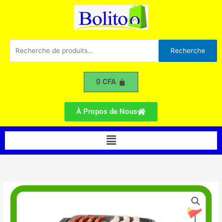
Aller
au
contenu
Recherche
Recherche
pour :
0
CFA
À Propos de Nous
Menu
quantité
de
Barbecue