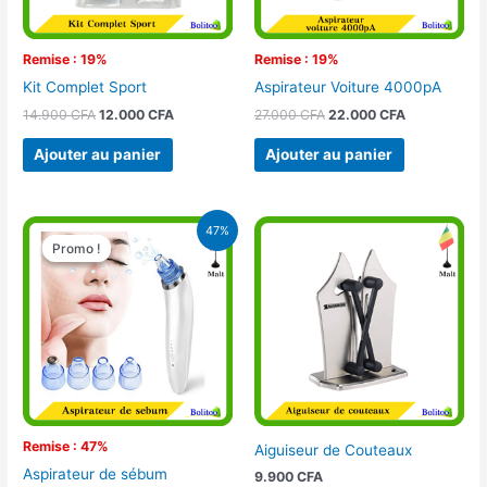
Remise : 19%
Remise : 19%
Kit Complet Sport
Aspirateur Voiture 4000pA
14.900
CFA
12.000
CFA
27.000
CFA
22.000
CFA
Ajouter au panier
Ajouter au panier
Le
Le
47%
prix
prix
Promo !
Promo !
initial
actuel
était :
est :
21.900 CFA.
11.500 CFA.
Remise : 47%
Aiguiseur de Couteaux
Aspirateur de sébum
9.900
CFA