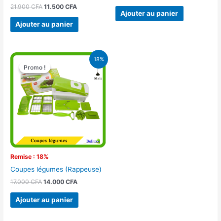
21.900
CFA
11.500
CFA
Ajouter au panier
Ajouter au panier
Le
Le
18%
prix
prix
Promo !
Promo !
initial
actuel
était :
est :
17.000 CFA.
14.000 CFA.
Remise : 18%
Coupes légumes (Rappeuse)
17.000
CFA
14.000
CFA
Ajouter au panier