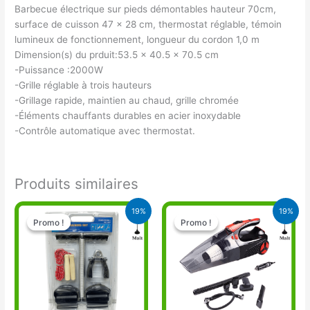
Barbecue électrique sur pieds démontables hauteur 70cm,
surface de cuisson 47 x 28 cm, thermostat réglable, témoin
lumineux de fonctionnement, longueur du cordon 1,0 m
Dimension(s) du prduit:53.5 x 40.5 x 70.5 cm
-Puissance :2000W
-Grille réglable à trois hauteurs
-Grillage rapide, maintien au chaud, grille chromée
-Éléments chauffants durables en acier inoxydable
-Contrôle automatique avec thermostat.
Produits similaires
Le
Le
Le
Le
19%
19%
prix
prix
prix
prix
Promo !
Promo !
Promo !
Promo !
initial
actuel
initial
actuel
était :
est :
était :
est :
14.900 CFA.
12.000 CFA.
27.000 CFA.
22.000 CFA.