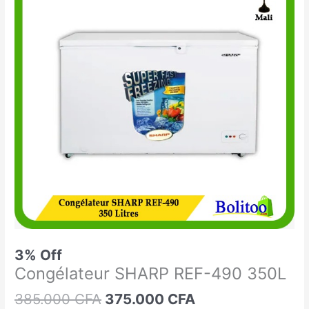
était :
est :
SHARP
385.000 CFA.
375.000 CFA.
REF-
490
350L
3% Off
Congélateur SHARP REF-490 350L
385.000
CFA
375.000
CFA