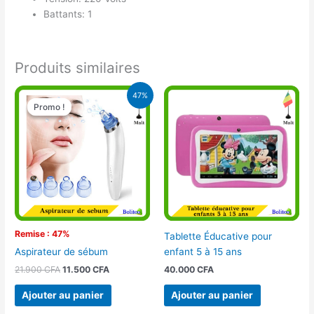
Battants: 1
Produits similaires
Le
Le
47%
prix
prix
Promo !
Promo !
initial
actuel
était :
est :
21.900 CFA.
11.500 CFA.
Remise : 47%
Tablette Éducative pour
enfant 5 à 15 ans
Aspirateur de sébum
40.000
CFA
21.900
CFA
11.500
CFA
Ajouter au panier
Ajouter au panier