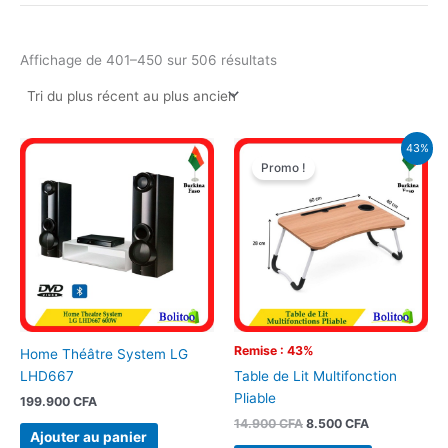
Affichage de 401–450 sur 506 résultats
Le
Le
43%
prix
prix
Promo !
initial
actuel
était :
est :
14.900 CFA.
8.500 CFA.
Remise : 43%
Home Théâtre System LG
LHD667
Table de Lit Multifonction
Pliable
199.900
CFA
14.900
CFA
8.500
CFA
Ajouter au panier