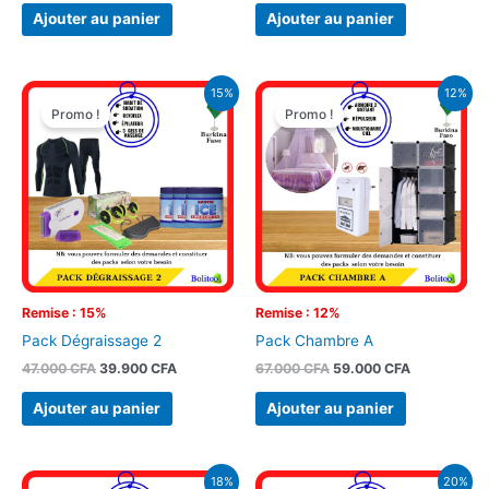
Ajouter au panier
Ajouter au panier
Le
Le
Le
Le
15%
12%
prix
prix
prix
prix
Promo !
Promo !
initial
actuel
initial
actuel
était :
est :
était :
est :
47.000 CFA.
39.900 CFA.
67.000 CFA.
59.000 CFA
Remise : 15%
Remise : 12%
Pack Dégraissage 2
Pack Chambre A
47.000
CFA
39.900
CFA
67.000
CFA
59.000
CFA
Ajouter au panier
Ajouter au panier
Le
Le
Le
Le
18%
20%