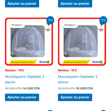
Ajouter au panier
Ajouter au panier
Le
Le
Le
Le
14%
15%
prix
prix
prix
prix
Promo !
Promo !
initial
actuel
initial
actuel
était :
est :
était :
est :
16.900 CFA.
14.500 CFA.
18.900 CFA.
16.000 CFA.
Remise : 14%
Remise : 15%
Moustiquaire Dépliable 2
Moustiquaire Dépliable 3
places
places
16.900
CFA
14.500
CFA
18.900
CFA
16.000
CFA
Ajouter au panier
Ajouter au panier