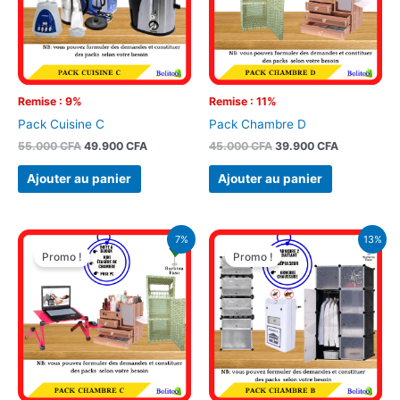
Remise : 9%
Remise : 11%
Pack Cuisine C
Pack Chambre D
55.000
CFA
49.900
CFA
45.000
CFA
39.900
CFA
Ajouter au panier
Ajouter au panier
Le
Le
Le
Le
7%
13%
prix
prix
prix
prix
Promo !
Promo !
initial
actuel
initial
actuel
était :
est :
était :
est :
59.000 CFA.
55.000 CFA.
75.000 CFA.
65.000 CFA