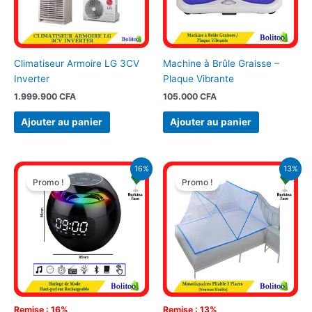
Climatiseur Armoire LG 3CV
Machine à Brûle Graisse –
Inverter
Plaque Vibrante
1.999.900
CFA
105.000
CFA
Ajouter au panier
Ajouter au panier
Le
Le
Le
Le
16%
13%
prix
prix
prix
prix
Promo !
Promo !
initial
actuel
initial
actuel
était :
est :
était :
est :
11.900 CFA.
10.000 CFA.
17.900 CFA.
15.500 CFA.
Remise : 16%
Remise : 13%