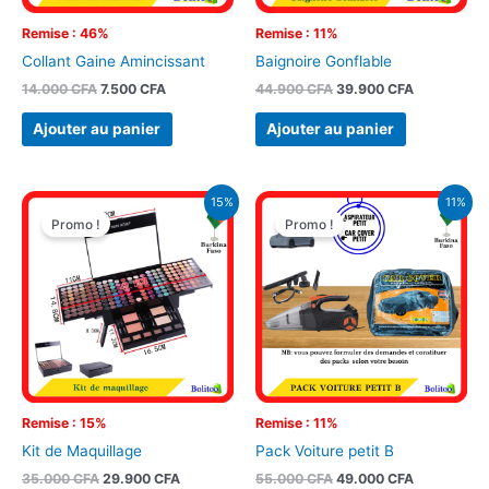
Remise : 46%
Remise : 11%
Collant Gaine Amincissant
Baignoire Gonflable
14.000
CFA
7.500
CFA
44.900
CFA
39.900
CFA
Ajouter au panier
Ajouter au panier
Le
Le
Le
Le
15%
11%
prix
prix
prix
prix
Promo !
Promo !
initial
actuel
initial
actuel
était :
est :
était :
est :
35.000 CFA.
29.900 CFA.
55.000 CFA.
49.000 CFA
Remise : 15%
Remise : 11%
Kit de Maquillage
Pack Voiture petit B
35.000
CFA
29.900
CFA
55.000
CFA
49.000
CFA