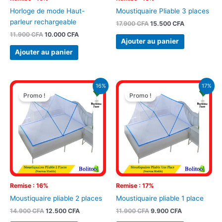
Horloge de mode Haut-
Moustiquaire Pliable 3 places
parleur rechargeable
17.900
CFA
15.500
CFA
11.900
CFA
10.000
CFA
Ajouter au panier
Ajouter au panier
Le
Le
Le
Le
16%
17%
prix
prix
prix
prix
Promo !
Promo !
initial
actuel
initial
actuel
était :
est :
était :
est :
14.900 CFA.
12.500 CFA.
11.900 CFA.
9.900 CFA.
Remise : 16%
Remise : 17%
Moustiquaire pliable 2 places
Moustiquaire pliable 1 place
14.900
CFA
12.500
CFA
11.900
CFA
9.900
CFA