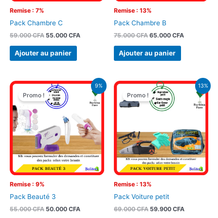
Remise : 7%
Remise : 13%
Pack Chambre C
Pack Chambre B
59.000
CFA
55.000
CFA
75.000
CFA
65.000
CFA
Ajouter au panier
Ajouter au panier
Le
Le
Le
Le
9%
13%
prix
prix
prix
prix
Promo !
Promo !
initial
actuel
initial
actuel
était :
est :
était :
est :
55.000 CFA.
50.000 CFA.
69.000 CFA.
59.900 CFA
Remise : 9%
Remise : 13%
Pack Beauté 3
Pack Voiture petit
55.000
CFA
50.000
CFA
69.000
CFA
59.900
CFA