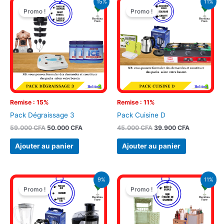
15%
11%
prix
prix
prix
prix
Promo !
Promo !
initial
actuel
initial
actuel
était :
est :
était :
est :
59.000 CFA.
50.000 CFA.
45.000 CFA.
39.900 CFA
Remise : 15%
Remise : 11%
Pack Dégraissage 3
Pack Cuisine D
59.000
CFA
50.000
CFA
45.000
CFA
39.900
CFA
Ajouter au panier
Ajouter au panier
Le
Le
Le
Le
9%
11%
prix
prix
prix
prix
Promo !
Promo !
initial
actuel
initial
actuel
était :
est :
était :
est :
55.000 CFA.
49.900 CFA.
45.000 CFA.
39.900 CFA