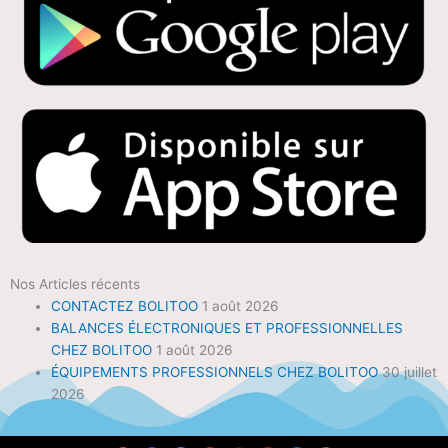
Nos Articles récents
CONTACTEZ BOLITOO
1 août 2026
BALANCES ÉLECTRONIQUES ET PROFESSIONNELLES
CHEZ BOLITOO
1 août 2026
ÉQUIPEMENTS PROFESSIONNELS CHEZ BOLITOO
30 juillet
2026