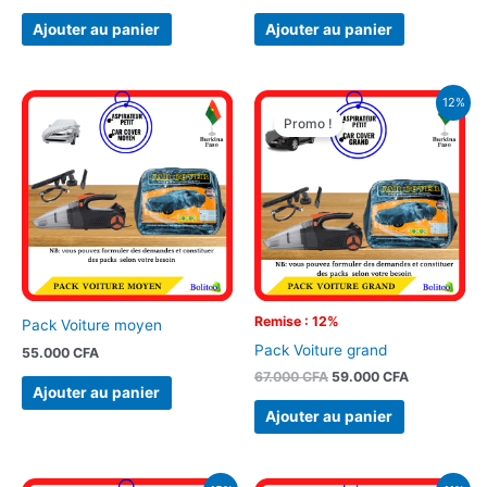
Ajouter au panier
Ajouter au panier
Le
Le
12%
prix
prix
Promo !
initial
actuel
était :
est :
67.000 CFA.
59.000 CFA
Remise : 12%
Pack Voiture moyen
Pack Voiture grand
55.000
CFA
67.000
CFA
59.000
CFA
Ajouter au panier
Ajouter au panier
Le
Le
Le
Le