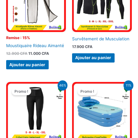
Remise : 15%
Survêtement de Musculation
Moustiquaire Rideau Aimanté
17.900
CFA
12.900
CFA
11.000
CFA
Ajouter au panier
Ajouter au panier
Le
Le
Le
Le
46%
11%
prix
prix
prix
prix
Promo !
Promo !
initial
actuel
initial
actuel
était :
est :
était :
est :
14.000 CFA.
7.500 CFA.
44.900 CFA.
39.900 CFA