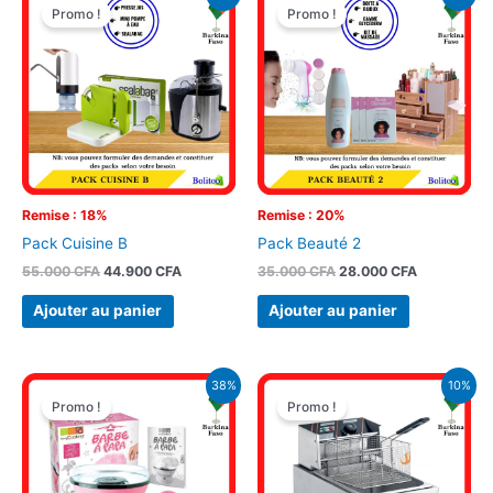
prix
prix
prix
prix
Promo !
Promo !
initial
actuel
initial
actuel
était :
est :
était :
est :
55.000 CFA.
44.900 CFA.
35.000 CFA.
28.000 CFA
Remise : 18%
Remise : 20%
Pack Cuisine B
Pack Beauté 2
55.000
CFA
44.900
CFA
35.000
CFA
28.000
CFA
Ajouter au panier
Ajouter au panier
Le
Le
Le
Le
38%
10%
prix
prix
prix
prix
Promo !
Promo !
initial
actuel
initial
actuel
était :
est :
était :
est :
25.000 CFA.
15.500 CFA.
52.000 CFA.
47.000 CFA.