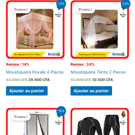
Le
Le
Le
Le
14%
24%
prix
prix
prix
prix
Promo !
Promo !
initial
actuel
initial
actuel
était :
est :
était :
est :
34.900 CFA.
29.900 CFA.
13.900 CFA.
10.500 CFA.
Remise : 14%
Remise : 24%
Moustiquaire Royale 4 Places
Moustiquaire Tente 2 Places
34.900
CFA
29.900
CFA
13.900
CFA
10.500
CFA
Ajouter au panier
Ajouter au panier
Le
Le
15%
prix
prix
Promo !
initial
actuel
était :
est :
12.900 CFA.
11.000 CFA.